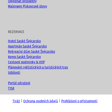
Objednat prospekty
Malerweg Pískovcové útesy
REZERVACE
Hotel Saské Švýcarsko
Apartmán Saské Švýcarsko
Rekreační dům Saské Švýcarsko
Kemp Saské Švýcarsko
Cestovní podmínky & VOP
Plánování cyklistických a turistických tras
Události
Portál sdružení
TISK
Tiráž
Ochrana osobních údajů
Prohlášení o přístupnosti