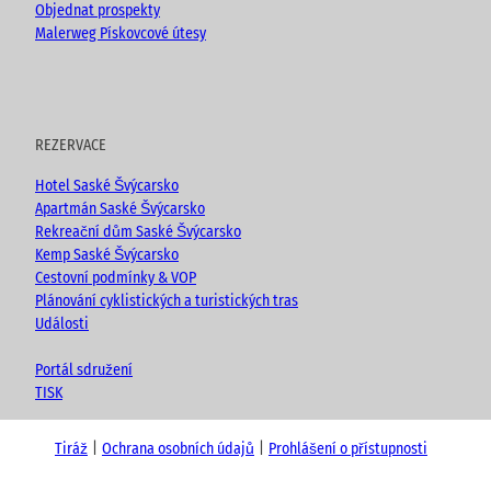
Objednat prospekty
Malerweg Pískovcové útesy
REZERVACE
Hotel Saské Švýcarsko
Apartmán Saské Švýcarsko
Rekreační dům Saské Švýcarsko
Kemp Saské Švýcarsko
Cestovní podmínky & VOP
Plánování cyklistických a turistických tras
Události
Portál sdružení
TISK
Tiráž
Ochrana osobních údajů
Prohlášení o přístupnosti