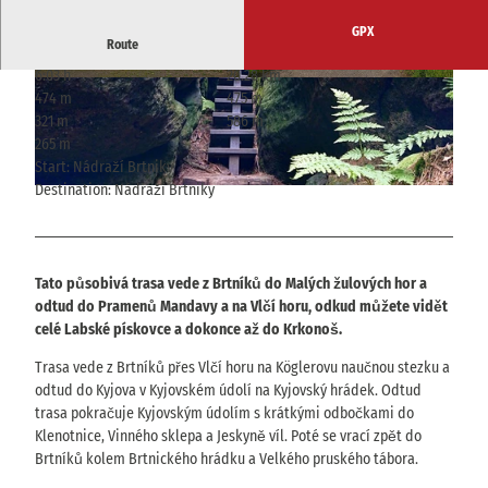
GPX
Route
6:03 h
20.28 km
© ELBSANDSTEINGUIDES Sächsische Schwei
© ELBSANDSTEINGUIDES Sächsische Schwei
474 m
475 m
z, Tourismusverband Sächsische Schweiz
z, Tourismusverband Sächsische Schweiz
321 m
586 m
265 m
Start: Nádraží Brtniky
Destination: Nádraží Brtniky
© ELBSANDSTEINGUIDES Sächsische Schweiz, Tourismusverband Sächsische Schweiz
Tato působivá trasa vede z Brtníků do Malých žulových hor a
odtud do Pramenů Mandavy a na Vlčí horu, odkud můžete vidět
celé Labské pískovce a dokonce až do Krkonoš.
Trasa vede z Brtníků přes Vlčí horu na Köglerovu naučnou stezku a
odtud do Kyjova v Kyjovském údolí na Kyjovský hrádek. Odtud
trasa pokračuje Kyjovským údolím s krátkými odbočkami do
Klenotnice, Vinného sklepa a Jeskyně víl. Poté se vrací zpět do
Brtníků kolem Brtnického hrádku a Velkého pruského tábora.