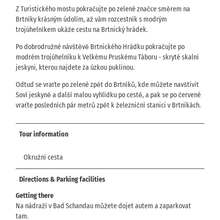
Z Turistického mostu pokračujte po zelené značce směrem na
Brtníky krásným údolím, až vám rozcestník s modrým
trojúhelníkem ukáže cestu na Brtnický hrádek.
Po dobrodružné návštěvě Brtnického Hrádku pokračujte po
modrém trojúhelníku k Velkému Pruskému Táboru - skryté skalní
jeskyni, kterou najdete za úzkou puklinou.
Odtud se vraťte po zelené zpět do Brtníků, kde můžete navštívit
Soví jeskyně a další malou vyhlídku po cestě, a pak se po červené
vraťte posledních pár metrů zpět k železniční stanici v Brtníkách.
Tour information
Okružní cesta
Directions & Parking facilities
Getting there
Na nádraží v Bad Schandau můžete dojet autem a zaparkovat
tam.