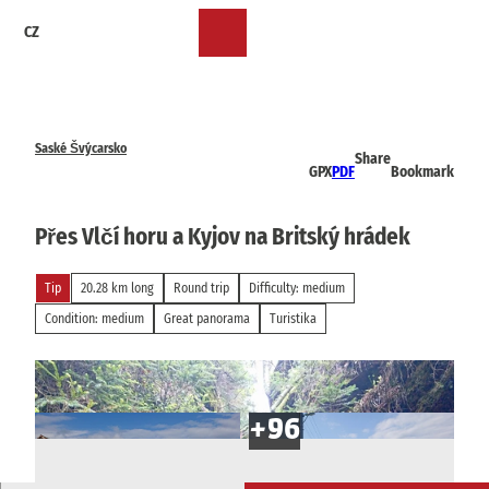
T
CZ
o
Bookmark
Search
Menu
c
list
o
n
t
e
Saské Švýcarsko
Share
n
GPX
PDF
Bookmark
t
Přes Vlčí horu a Kyjov na Britský hrádek
Tip
20.28 km long
Round trip
Difficulty: medium
Condition: medium
Great panorama
Turistika