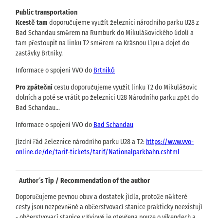
Public transportation
Kcestě tam
doporučujeme využít železnici národního parku U28 z
Bad Schandau směrem na Rumburk do Mikulášovického údolí a
tam přestoupit na linku T2 směrem na Krásnou Lípu a dojet do
zastávky Brtníky.
Informace o spojení VVO do
Brtníků
Pro zpáteční
cestu doporučujeme využít linku T2 do Mikulášovic
dolních a poté se vrátit po železnici U28 Národního parku zpět do
Bad Schandau...
Informace o spojení VVO do
Bad Schandau
Jízdní řád železnice národního parku U28 a T2:
https://www.vvo-
online.de/de/tarif-tickets/tarif/Nationalparkbahn.cshtml
Author´s Tip / Recommendation of the author
Doporučujeme pevnou obuv a dostatek jídla, protože některé
cesty jsou nezpevněné a občerstvovací stanice prakticky neexistují
- občerstvovací stanice v Kyjově je otevřena pouze o víkendech a