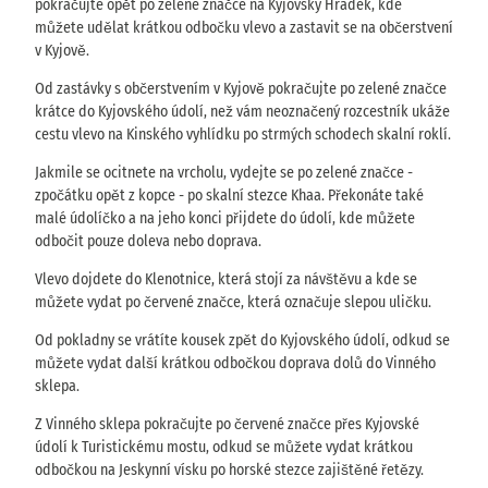
pokračujte opět po zelené značce na Kyjovský Hrádek, kde
můžete udělat krátkou odbočku vlevo a zastavit se na občerstvení
v Kyjově.
Od zastávky s občerstvením v Kyjově pokračujte po zelené značce
krátce do Kyjovského údolí, než vám neoznačený rozcestník ukáže
cestu vlevo na Kinského vyhlídku po strmých schodech skalní roklí.
Jakmile se ocitnete na vrcholu, vydejte se po zelené značce -
zpočátku opět z kopce - po skalní stezce Khaa. Překonáte také
malé údolíčko a na jeho konci přijdete do údolí, kde můžete
odbočit pouze doleva nebo doprava.
Vlevo dojdete do Klenotnice, která stojí za návštěvu a kde se
můžete vydat po červené značce, která označuje slepou uličku.
Od pokladny se vrátíte kousek zpět do Kyjovského údolí, odkud se
můžete vydat další krátkou odbočkou doprava dolů do Vinného
sklepa.
Z Vinného sklepa pokračujte po červené značce přes Kyjovské
údolí k Turistickému mostu, odkud se můžete vydat krátkou
odbočkou na Jeskynní vísku po horské stezce zajištěné řetězy.