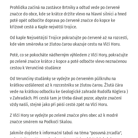
Prohlídka začíná na zastávce Brtniky a odtud vede po červené
značce do obce, kde se krátce držíte vlevo na hlavní silnici a hned
poté opět odbočíte doprava po červené značce do kopce ke
křížové cestě a Kaple největší trojice.
Od kaple Nejsvětější Trojice pokračujte po červené až na rozcestí,
kde vám směrovka se žlutou čarou ukazuje cestu na Vlčí Horu.
Poté, co se pokocháte nádherným výhledem z Vlčí Hory, pokračujte
po zelené značce krátce z kopce a poté odbočte vlevo neznačenou
cestou k Verunčině studánce
Od Verunčiny studánky se vydejte po červeném půlkruhu na
krátkou vzdálenost až k rozcestníku se žlutou čarou. Žlutá čára
vede na krátkou odbočku ke Geologické zahradě Rudolfa Köglera )
v Zahradách. Při cestě tam je třeba dávat pozor, abyste značení
vždy našli, stejně jako při pěší cestě zpět na Vlčí Horu.
Z Vlčí Hory se vydejte po zelené značce přes obec až k modré
značce směrem na Podkočí Skalou.
Jakmile dojdete k informační tabuli na téma "posuvná zrcadla",