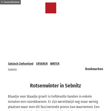
T
© Yvonne Brückner
o
NL
Bookmark
Zoeken
Menu
c
lijst
o
n
t
e
n
t
Saksisch Zwitserland
ERVAREN
WINTER
Bookmarken
Sebnitz
Rotsenwinter in Sebnitz
Blaadje voor blaadje groeit in liefdevolle handen in enkele
minuten een rozenbloesem. Er zijn wereldwijd nog maar weinig
plaatsen waar men dit fascinerende proces kan waarnemen. Een