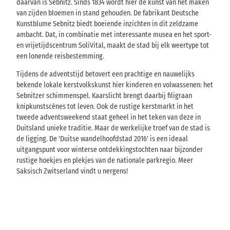
daarvan is Sebnitz. Sinds 1834 wordt hier de kunst van het maken
van zijden bloemen in stand gehouden. De fabrikant Deutsche
Kunstblume Sebnitz biedt boeiende inzichten in dit zeldzame
ambacht. Dat, in combinatie met interessante musea en het sport-
en vrijetijdscentrum SoliVital, maakt de stad bij elk weertype tot
een lonende reisbestemming.
Tijdens de adventstijd betovert een prachtige en nauwelijks
bekende lokale kerstvolkskunst hier kinderen en volwassenen: het
Sebnitzer schimmenspel. Kaarslicht brengt daarbij filigraan
knipkunstscènes tot leven. Ook de rustige kerstmarkt in het
tweede adventsweekend staat geheel in het teken van deze in
Duitsland unieke traditie. Maar de werkelijke troef van de stad is
de ligging. De 'Duitse wandelhoofdstad 2016' is een ideaal
uitgangspunt voor winterse ontdekkingstochten naar bijzonder
rustige hoekjes en plekjes van de nationale parkregio. Meer
Saksisch Zwitserland vindt u nergens!