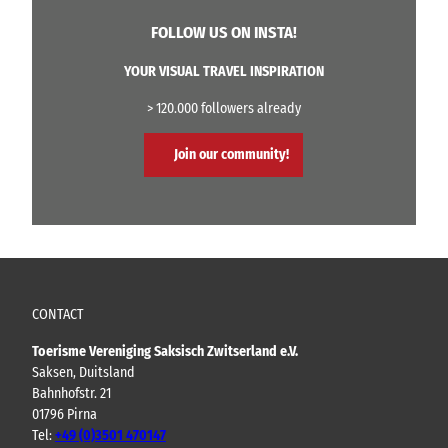
e
m
f
n
s
FOLLOW US ON INSTA!
i
e
d
e
n
o
YOUR VISUAL TRAVEL INSPIRATION
t
r
s
> 120.000 followers already
f
t
o
o
Join our community!
v
c
e
h
r
t
d
m
e
e
W
t
e
w
i
e
CONTACT
f
c
b
Toerisme Vereniging Saksisch Zwitserland e.V.
y
e
Saksen, Duitsland
c
r
Bahnhofstr. 21
l
g
01796 Pirna
e
n
Tel:
+49 (0)3501 470147
b