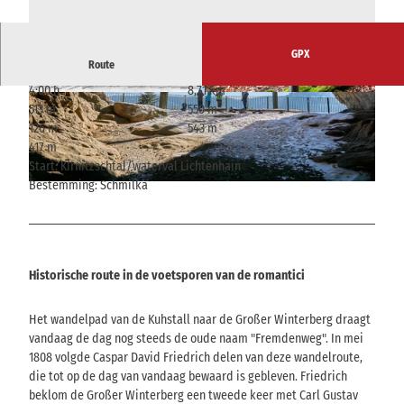
GPX
Route
4:00 h
8,71 km
© bpk, Staatsgalerie Stuttgart, Graphische Sam
© Anne Jungowitz, Tourismusverband Sächsis
513 m
550 m
mlung, erworben 1974 mit Lotto-Mitteln, Touris
che Schweiz
musverband Sächsische Schweiz
126 m
543 m
417 m
Start: Kirnitzschtal/waterval Lichtenhain
Bestemming: Schmilka
© Yvonne Brückner, Tourismusverband Sächsische Schweiz
Historische route in de voetsporen van de romantici
Het wandelpad van de Kuhstall naar de Großer Winterberg draagt
vandaag de dag nog steeds de oude naam "Fremdenweg". In mei
1808 volgde Caspar David Friedrich delen van deze wandelroute,
die tot op de dag van vandaag bewaard is gebleven. Friedrich
beklom de Großer Winterberg een tweede keer met Carl Gustav