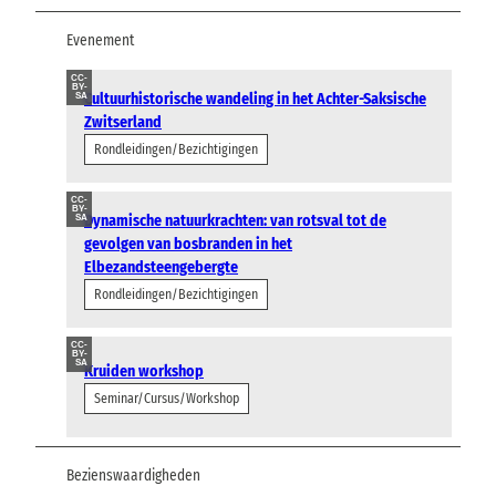
Evenement
CC-
BY-
Cultuurhistorische wandeling in het Achter-Saksische
SA
Zwitserland
Rondleidingen/Bezichtigingen
CC-
BY-
Dynamische natuurkrachten: van rotsval tot de
SA
gevolgen van bosbranden in het
Elbezandsteengebergte
Rondleidingen/Bezichtigingen
CC-
BY-
SA
Kruiden workshop
Seminar/Cursus/Workshop
Bezienswaardigheden