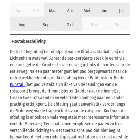
Jan
Feb
Maa
Apr
Mei
Jun
Jul
Aug
Sep
Okt
Nov
Dec
Routebeschrijving
De tocht begint bij het eindpunt van de Kirnitzschtalbahn bij de
Lichtenhain waterval. Achter de parkeerplaats steek je eerst via
een bruggetje de Kirnitzsch over en volg je links de borden naar de
Malerweg. Na een paar meter gaat het pad bergopwaarts naar de
indrukwekkende rotsgrot Kuhstall bij Neuer Wildenstein. Bij de
Kuhstall
(het pad vertakt zich links van de leuningen van de
rotspoort) brengt de Himmelsleiter (ladder naar de hemel) je
tussen twee rotswanden en vele treden omhoog naar een ander
prachtig uitkijkpunt. De afdaling gaat aanvankelijk verder langs
de Malerweg via de trappen links voor de rotspoort. Kort voor de
afdaling is er ook een Malerweg stele met interessante informatie
over de Malerweg. Eenmaal beneden splitsen de paden zich in
verschillende richtingen. Het toeristische pad dat hier begint
(gemarkeerd met een rode stip) gaat rechtdoor en kruist eerst de