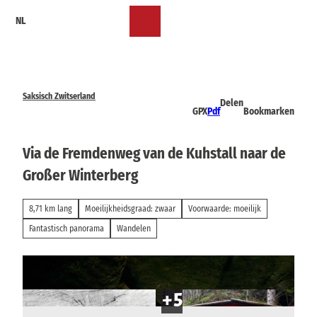
T
NL
o
Bookmark
Zoeken
Menu
c
lijst
o
n
t
e
Saksisch Zwitserland
Delen
n
GPX
Pdf
Bookmarken
t
Via de Fremdenweg van de Kuhstall naar de
Großer Winterberg
8,71 km lang
Moeilijkheidsgraad: zwaar
Voorwaarde: moeilijk
Fantastisch panorama
Wandelen