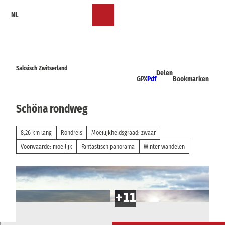
T
NL
o
Bookmark
Zoeken
Menu
c
lijst
o
n
t
e
Saksisch Zwitserland
Delen
n
GPX
Pdf
Bookmarken
t
Schöna rondweg
8,26 km lang
Rondreis
Moeilijkheidsgraad: zwaar
Voorwaarde: moeilijk
Fantastisch panorama
Winter wandelen