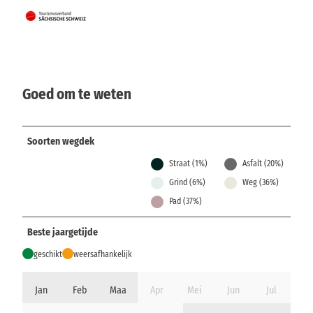
Goed om te weten
Soorten wegdek
Straat (1%)
Asfalt (20%)
Grind (6%)
Weg (36%)
Pad (37%)
Beste jaargetijde
geschikt
weersafhankelijk
Jan
Feb
Maa
Apr
Mei
Jun
Jul