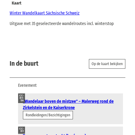
Kaart
Winter Wandelkaart Sächsische Schweiz
Uitgave met 35 geselecteerde wandelroutes incl. winterstop
In de buurt
Op de kaart bekijken
Evenement
CC-
BY-
"Wandelaar boven de mistzee" – Malerweg rond de
SA
Zirkelstein en de Kaiserkrone
Rondleidingen/Bezichtigingen
CC-
BY