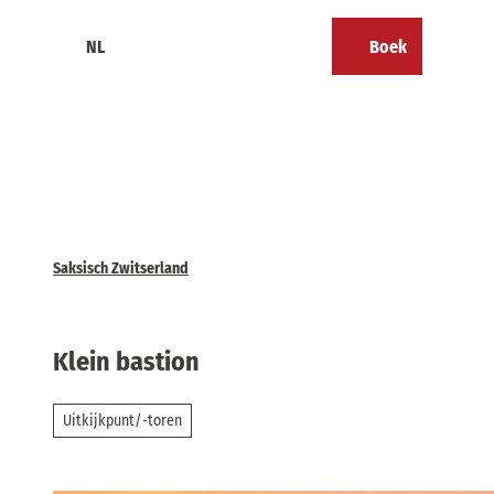
T
o
NL
Boek
Calendar
Bookmark
Zoeken
Menu
c
lijst
o
n
t
e
n
t
Saksisch Zwitserland
Klein bastion
Uitkijkpunt/-toren