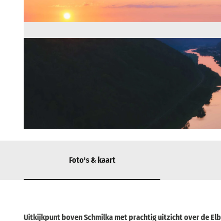
© via
www.saechsische-schweiz.de
, Czech Vibes |
CC-BY-SA
Foto's & kaart
Uitkijkpunt boven Schmilka met prachtig uitzicht over de El