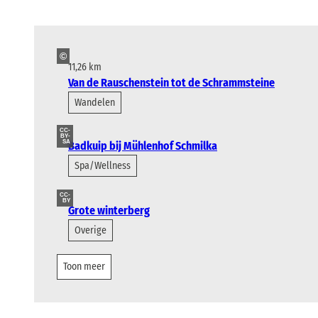
©
11,26 km
Van de Rauschenstein tot de Schrammsteine
Wandelen
CC-
BY-
SA
Badkuip bij Mühlenhof Schmilka
Spa/Wellness
CC-
BY
Grote winterberg
Overige
Toon meer