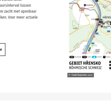
uursinterval tussen
om zacht met openbaar
ken. Voor meer actuele
ce
© České Švýcarsko, o.p.s.