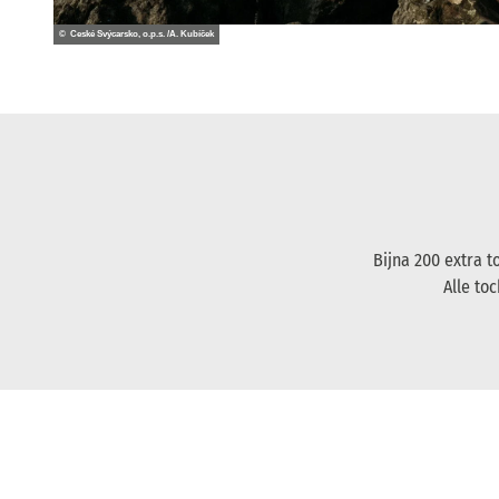
© České Švýcarsko, o.p.s. /A. Kubíček
Bijna 200 extra 
Alle to