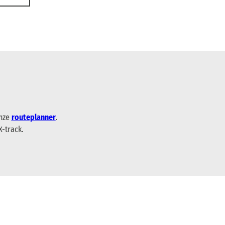
onze
routeplanner
.
X-track.