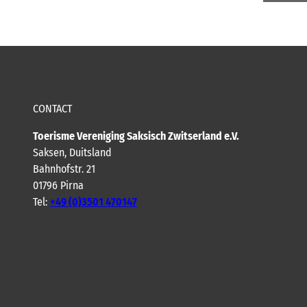
CONTACT
Toerisme Vereniging Saksisch Zwitserland e.V.
Saksen, Duitsland
Bahnhofstr. 21
01796 Pirna
Tel:
+49 (0)3501 470147
Y
F
I
B
o
a
n
l
u
c
s
o
t
e
t
g
u
b
a