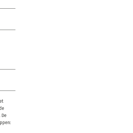
et
 de
. De
appen: