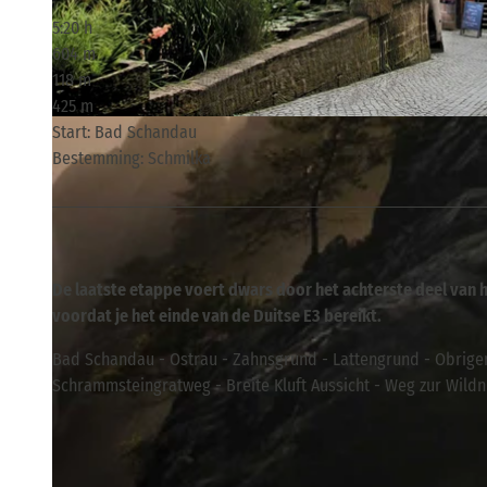
5:20 h
604 m
118 m
425 m
© T. Rogge , Tourismusverband Sächsische Schweiz
Start: Bad Schandau
Bestemming: Schmilka
De laatste etappe voert dwars door het achterste deel van 
voordat je het einde van de Duitse E3 bereikt.
Bad Schandau - Ostrau - Zahnsgrund - Lattengrund - Obrigen
Schrammsteingratweg - Breite Kluft Aussicht - Weg zur Wildn