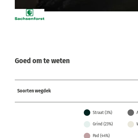
© Philipp Zieger, Tourismusverband Sächsische Schweiz |
CC-BY-SA
Goed om te weten
Soorten wegdek
Straat (3%)
Grind (23%)
Pad (44%)