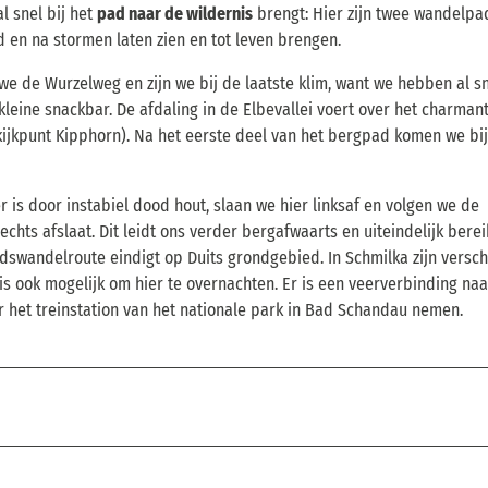
l snel bij het
pad naar de wildernis
brengt: Hier zijn twee wandelp
 en na stormen laten zien en tot leven brengen.
we de Wurzelweg en zijn we bij de laatste klim, want we hebben al s
 kleine snackbar. De afdaling in de Elbevallei voert over het charman
tkijkpunt Kipphorn). Na het eerste deel van het bergpad komen we bi
 is door instabiel dood hout, slaan we hier linksaf en volgen we de
echts afslaat. Dit leidt ons verder bergafwaarts en uiteindelijk bere
dswandelroute eindigt op Duits grondgebied. In Schmilka zijn versch
is ook mogelijk om hier te overnachten. Er is een veerverbinding naa
r het treinstation van het nationale park in Bad Schandau nemen.