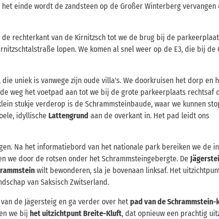
n het einde wordt de zandsteen op de Großer Winterberg vervangen
 de rechterkant van de Kirnitzsch tot we de brug bij de parkeerplaa
irnitzschtalstraße lopen. We komen al snel weer op de E3, die bij de
, die uniek is vanwege zijn oude villa's. We doorkruisen het dorp en
de weg het voetpad aan tot we bij de grote parkeerplaats rechtsaf 
klein stukje verderop is de Schrammsteinbaude, waar we kunnen st
ele, idyllische
Lattengrund
aan de overkant in. Het pad leidt ons
olgen. Na het informatiebord van het nationale park bereiken we de i
len we door de rotsen onder het Schrammsteingebergte. De
Jägerste
chrammstein
wilt bewonderen, sla je bovenaan linksaf. Het uitzichtpun
andschap van Saksisch Zwitserland.
 van de Jägersteig en ga verder over het
pad van de Schrammstein-
men we bij
het uitzichtpunt Breite-Kluft
, dat opnieuw een prachtig uit