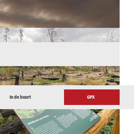
In de buurt
GPX