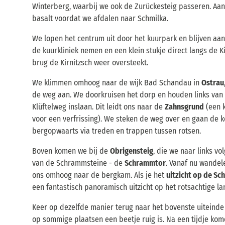
Winterberg, waarbij we ook de Zurückesteig passeren. Aa
basalt voordat we afdalen naar Schmilka.
We lopen het centrum uit door het kuurpark en blijven aan
de kuurkliniek nemen en een klein stukje direct langs de K
brug de Kirnitzsch weer oversteekt.
We klimmen omhoog naar de wijk Bad Schandau in
Ostrau
de weg aan. We doorkruisen het dorp en houden links van 
Klüftelweg inslaan. Dit leidt ons naar de
Zahnsgrund
(een 
voor een verfrissing). We steken de weg over en gaan de ko
bergopwaarts via treden en trappen tussen rotsen.
Boven komen we bij de
Obrigensteig
, die we naar links v
van de Schrammsteine - de
Schrammtor
. Vanaf nu wande
ons omhoog naar de bergkam. Als je het
uitzicht op de S
een fantastisch panoramisch uitzicht op het rotsachtige l
Keer op dezelfde manier terug naar het bovenste uiteinde
op sommige plaatsen een beetje ruig is. Na een tijdje ko