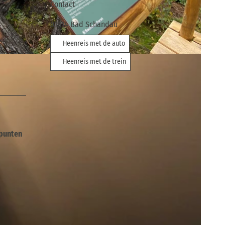
Contact
01814
Bad Schandau
Heenreis met de auto
z |
CC-BY-SA
Heenreis met de trein
epunten