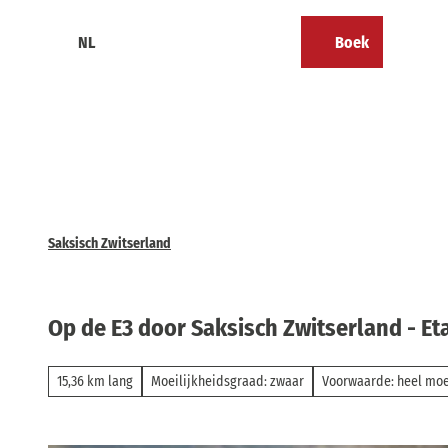
T
o
NL
Boek
Calendar
Bookmark
Zoeken
Menu
c
lijst
o
n
t
e
n
t
Saksisch Zwitserland
Op de E3 door Saksisch Zwitserland - E
15,36 km lang
Moeilijkheidsgraad: zwaar
Voorwaarde: heel moe