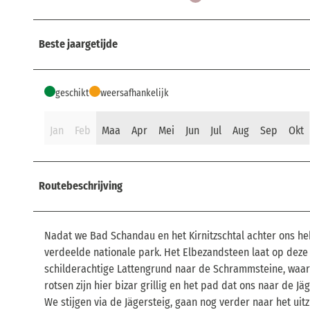
Beste jaargetijde
geschikt
weersafhankelijk
Jan
Feb
Maa
Apr
Mei
Jun
Jul
Aug
Sep
Okt
Routebeschrijving
Nadat we Bad Schandau en het Kirnitzschtal achter ons heb
verdeelde nationale park. Het Elbezandsteen laat op deze
schilderachtige Lattengrund naar de Schrammsteine, waars
rotsen zijn hier bizar grillig en het pad dat ons naar de 
We stijgen via de Jägersteig, gaan nog verder naar het u