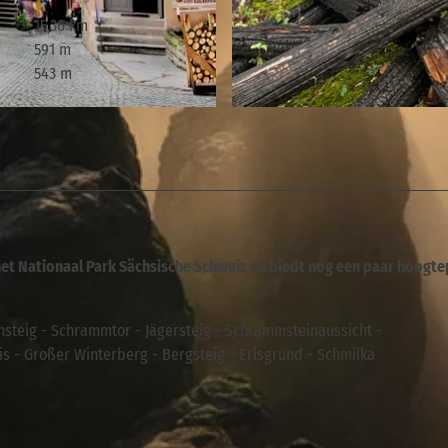
15,36 km
591 m
543 m
© Madlen Rogge, Tourismusverband Sächsische Schwei
het Nationaal Park Sächsische Schweiz en biedt nog een paar hoogt
steig - Schrammtor - Jägersteig - Schrammsteinaussicht -
is - Großer Winterberg - Bergsteig - Erlsgrund - Schmilka