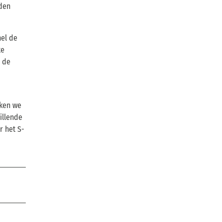
aden
nel de
te
j de
iken we
illende
r het S-