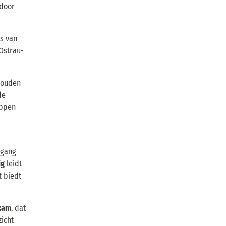
 door
ts van
 Ostrau-
 houden
de
oppen
ngang
ig
leidt
t biedt
kam
, dat
zicht