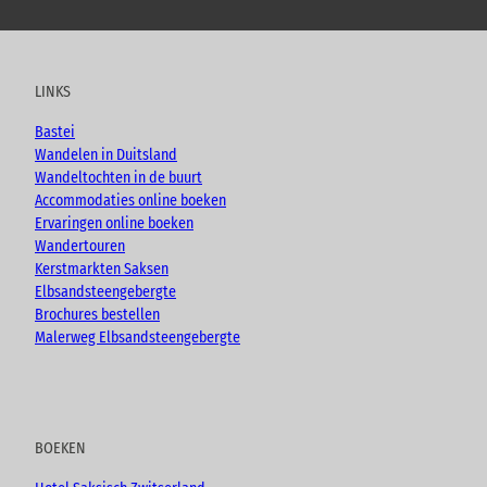
o
a
n
l
u
c
s
o
t
e
t
g
u
b
a
LINKS
b
o
g
e
o
r
Bastei
k
a
Wandelen in Duitsland
m
Wandeltochten in de buurt
Accommodaties online boeken
Ervaringen online boeken
Wandertouren
Kerstmarkten Saksen
Elbsandsteengebergte
Brochures bestellen
Malerweg Elbsandsteengebergte
BOEKEN