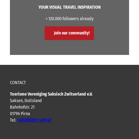
YOUR VISUAL TRAVEL INSPIRATION
> 120.000 followers already
Join our community!
CONTACT
Toerisme Vereniging Saksisch Zwitserland e.V.
Saksen, Duitsland
Bahnhofstr. 21
01796 Pirna
Tel:
+49 (0)3501 470147
Y
F
I
B