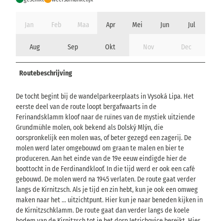
Jan
Feb
Maa
Apr
Mei
Jun
Jul
Aug
Sep
Okt
Nov
Dec
Routebeschrijving
De tocht begint bij de wandelparkeerplaats in Vysoká Lipa. Het
eerste deel van de route loopt bergafwaarts in de
Ferinandsklamm kloof naar de ruïnes van de mystiek uitziende
Grundmühle molen, ook bekend als Dolský Mlýn, die
oorspronkelijk een molen was, of beter gezegd een zagerij. De
molen werd later omgebouwd om graan te malen en bier te
produceren. Aan het einde van de 19e eeuw eindigde hier de
boottocht in de Ferdinandkloof. In die tijd werd er ook een café
gebouwd. De molen werd na 1945 verlaten. De route gaat verder
langs de Kirnitzsch. Als je tijd en zin hebt, kun je ook een omweg
maken naar het ... uitzichtpunt. Hier kun je naar beneden kijken in
de Kirnitzschklamm. De route gaat dan verder langs de koele
bodem van de Kirnitzsch tot je het dorp Jetrichovice bereikt. Hier