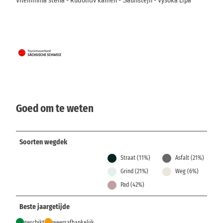
Vilemínina stěna - Rudolfův kámen - Šaunštejn - Vysoká Lípa
Goed om te weten
Soorten wegdek
Straat (11%)
Asfalt (21%)
Grind (21%)
Weg (6%)
Pad (42%)
Beste jaargetijde
geschikt
weersafhankelijk