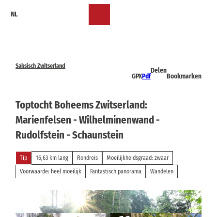
T
NL
o
Bookmark
Zoeken
Menu
c
lijst
o
n
t
e
Saksisch Zwitserland
Delen
n
GPX
Pdf
Bookmarken
t
Toptocht Boheems Zwitserland:
Marienfelsen - Wilhelminenwand -
Rudolfstein - Schaunstein
Tip
16,63 km lang
Rondreis
Moeilijkheidsgraad: zwaar
Voorwaarde: heel moeilijk
Fantastisch panorama
Wandelen