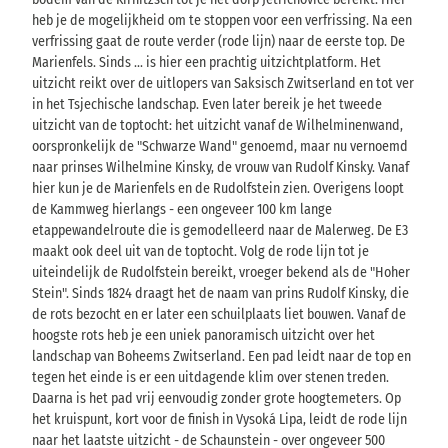
heb je de mogelijkheid om te stoppen voor een verfrissing. Na een
verfrissing gaat de route verder (rode lijn) naar de eerste top. De
Marienfels. Sinds ... is hier een prachtig uitzichtplatform. Het
uitzicht reikt over de uitlopers van Saksisch Zwitserland en tot ver
in het Tsjechische landschap. Even later bereik je het tweede
uitzicht van de toptocht: het uitzicht vanaf de Wilhelminenwand,
oorspronkelijk de "Schwarze Wand" genoemd, maar nu vernoemd
naar prinses Wilhelmine Kinsky, de vrouw van Rudolf Kinsky. Vanaf
hier kun je de Marienfels en de Rudolfstein zien. Overigens loopt
de Kammweg hierlangs - een ongeveer 100 km lange
etappewandelroute die is gemodelleerd naar de Malerweg. De E3
maakt ook deel uit van de toptocht. Volg de rode lijn tot je
uiteindelijk de Rudolfstein bereikt, vroeger bekend als de "Hoher
Stein". Sinds 1824 draagt het de naam van prins Rudolf Kinsky, die
de rots bezocht en er later een schuilplaats liet bouwen. Vanaf de
hoogste rots heb je een uniek panoramisch uitzicht over het
landschap van Boheems Zwitserland. Een pad leidt naar de top en
tegen het einde is er een uitdagende klim over stenen treden.
Daarna is het pad vrij eenvoudig zonder grote hoogtemeters. Op
het kruispunt, kort voor de finish in Vysoká Lipa, leidt de rode lijn
naar het laatste uitzicht - de Schaunstein - over ongeveer 500