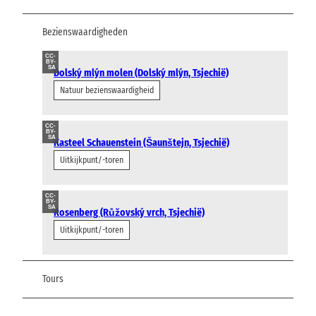
Bezienswaardigheden
CC-
BY-
SA
Dolský mlýn molen (Dolský mlýn, Tsjechië)
Natuur bezienswaardigheid
CC-
BY-
SA
Kasteel Schauenstein (Šaunštejn, Tsjechië)
Uitkijkpunt/-toren
CC-
BY-
SA
Rosenberg (Růžovský vrch, Tsjechië)
Uitkijkpunt/-toren
Tours