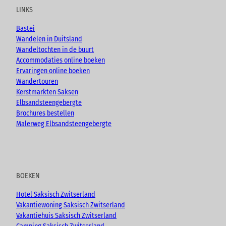
u
b
a
LINKS
b
o
g
e
o
r
Bastei
k
a
Wandelen in Duitsland
m
Wandeltochten in de buurt
Accommodaties online boeken
Ervaringen online boeken
Wandertouren
Kerstmarkten Saksen
Elbsandsteengebergte
Brochures bestellen
Malerweg Elbsandsteengebergte
BOEKEN
Hotel Saksisch Zwitserland
Vakantiewoning Saksisch Zwitserland
Vakantiehuis Saksisch Zwitserland