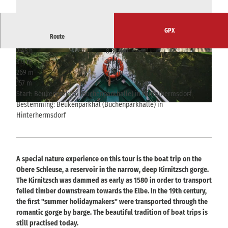
GPX
Route
2:45 h
8,39 km
© Philipp Zieger, Tourismusverband Sächsische
© © Nationalparkverwaltung Sächsische Schwei
313 m
316 m
Schweiz
z
269 m
426 m
157 m
Start: Beukenparkhal (Buchenparkhalle) in Hinterhermsdorf
Bestemming: Beukenparkhal (Buchenparkhalle) in
© Philipp Zieger, Tourismusverband Sächsische Schweiz
Hinterhermsdorf
A special nature experience on this tour is the boat trip on the
Obere Schleuse, a reservoir in the narrow, deep Kirnitzsch gorge.
The Kirnitzsch was dammed as early as 1580 in order to transport
felled timber downstream towards the Elbe. In the 19th century,
the first "summer holidaymakers" were transported through the
romantic gorge by barge. The beautiful tradition of boat trips is
still practised today.