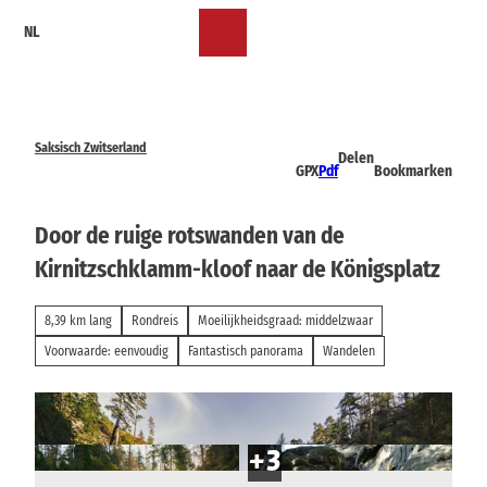
T
NL
o
Bookmark
Zoeken
Menu
c
lijst
o
n
t
e
Saksisch Zwitserland
Delen
n
GPX
Pdf
Bookmarken
t
Door de ruige rotswanden van de
Kirnitzschklamm-kloof naar de Königsplatz
8,39 km lang
Rondreis
Moeilijkheidsgraad: middelzwaar
Voorwaarde: eenvoudig
Fantastisch panorama
Wandelen