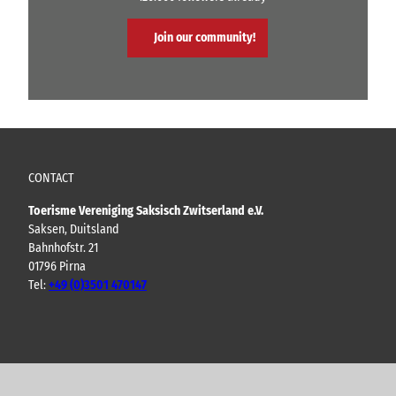
Join our community!
CONTACT
Toerisme Vereniging Saksisch Zwitserland e.V.
Saksen, Duitsland
Bahnhofstr. 21
01796 Pirna
Tel:
+49 (0)3501 470147
Y
F
I
B
o
a
n
l
u
c
s
o
t
e
t
g