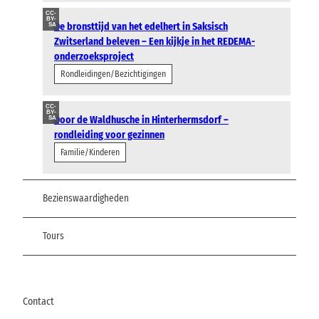
CC-
BY-
De bronsttijd van het edelhert in Saksisch
SA
Zwitserland beleven – Een kijkje in het REDEMA-
onderzoeksproject
Rondleidingen/Bezichtigingen
CC-
BY-
Door de Waldhusche in Hinterhermsdorf –
SA
rondleiding voor gezinnen
Familie/Kinderen
Bezienswaardigheden
Tours
Contact