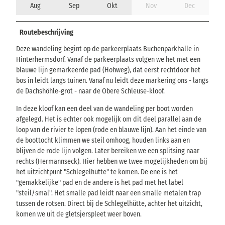
Aug
Sep
Okt
Nov
Dec
Routebeschrijving
Deze wandeling begint op de parkeerplaats Buchenparkhalle in
Hinterhermsdorf. Vanaf de parkeerplaats volgen we het met een
blauwe lijn gemarkeerde pad (Hohweg), dat eerst rechtdoor het
bos in leidt langs tuinen. Vanaf nu leidt deze markering ons - langs
de Dachshöhle-grot - naar de Obere Schleuse-kloof.
In deze kloof kan een deel van de wandeling per boot worden
afgelegd. Het is echter ook mogelijk om dit deel parallel aan de
loop van de rivier te lopen (rode en blauwe lijn). Aan het einde van
de boottocht klimmen we steil omhoog, houden links aan en
blijven de rode lijn volgen. Later bereiken we een splitsing naar
rechts (Hermannseck). Hier hebben we twee mogelijkheden om bij
het uitzichtpunt "Schlegelhütte" te komen. De ene is het
"gemakkelijke" pad en de andere is het pad met het label
"steil/smal". Het smalle pad leidt naar een smalle metalen trap
tussen de rotsen. Direct bij de Schlegelhütte, achter het uitzicht,
komen we uit de gletsjerspleet weer boven.