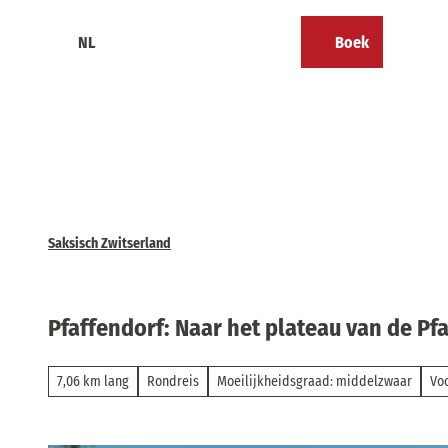
T
o
NL
Boek
Calendar
Bookmark
Zoeken
Menu
c
lijst
o
n
t
e
n
t
Saksisch Zwitserland
Pfaffendorf: Naar het plateau van de Pfa
7,06 km lang
Rondreis
Moeilijkheidsgraad: middelzwaar
Vo