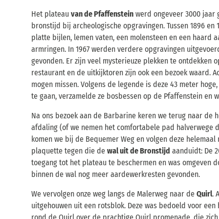
Het plateau
van de Pfaffenstein
werd ongeveer 3000 jaar g
bronstijd bij archeologische opgravingen. Tussen 1896 en
platte bijlen, lemen vaten, een molensteen en een haard aa
armringen. In 1967 werden verdere opgravingen uitgevoer
gevonden. Er zijn veel mysterieuze plekken te ontdekken op
restaurant en de uitkijktoren zijn ook een bezoek waard. 
mogen missen. Volgens de legende is deze 43 meter hoge, b
te gaan, verzamelde ze bosbessen op de Pfaffenstein en w
Na ons bezoek aan de Barbarine keren we terug naar de h
afdaling (of we nemen het comfortabele pad halverwege d
komen we bij de Bequemer Weg en volgen deze helemaal 
plaquette tegen die de
wal uit de Bronstijd
aanduidt: De 2
toegang tot het plateau te beschermen en was omgeven do
binnen de wal nog meer aardewerkresten gevonden.
We vervolgen onze weg langs de Malerweg naar de
Quirl
. 
uitgehouwen uit een rotsblok. Deze was bedoeld voor een 
rond de Quirl over de prachtige Quirl promenade, die zi