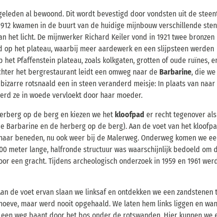
eleden al bewoond. Dit wordt bevestigd door vondsten uit de steent
 1912 kwamen in de buurt van de huidige mijnbouw verschillende ste
n het licht. De mijnwerker Richard Keiler vond in 1921 twee bronzen
d op het plateau, waarbij meer aardewerk en een slijpsteen werden
 het Pfaffenstein plateau, zoals kolkgaten, grotten of oude ruïnes, e
Achter het bergrestaurant leidt een omweg naar de
Barbarine
, die we
izarre rotsnaald een in steen veranderd meisje: In plaats van naar
erd ze in woede vervloekt door haar moeder.
erberg op de berg en kiezen we het
kloofpad
er recht tegenover als
e Barbarine en de herberg op de berg). Aan de voet van het kloofp
naar beneden, nu ook weer bij de Malerweg. Onderweg komen we ee
00 meter lange, halfronde structuur was waarschijnlijk bedoeld om 
or een gracht. Tijdens archeologisch onderzoek in 1959 en 1961 wer
Aan de voet ervan slaan we linksaf en ontdekken we een zandstenen 
hoeve, maar werd nooit opgehaald. We laten hem links liggen en wa
ch een weg baant door het bos onder de rotswanden. Hier kunnen we 