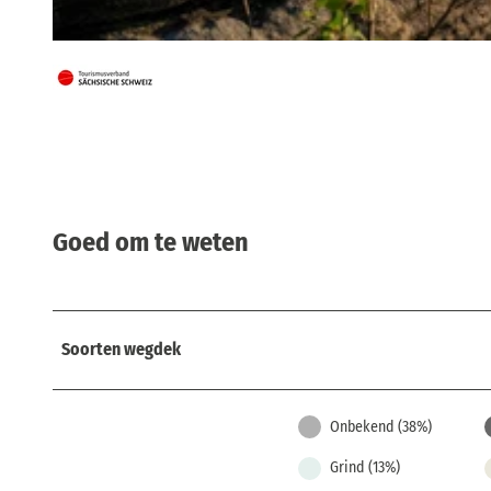
© TMGS © Thorsten Günthert , Tourismusverband Sächsische Schweiz
Goed om te weten
Soorten wegdek
Onbekend (38%)
Grind (13%)