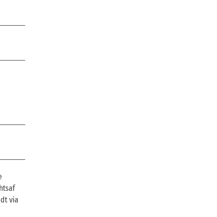
e
htsaf
dt via