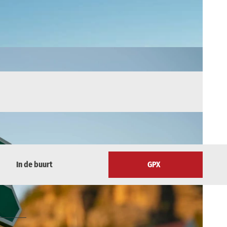
In de buurt
GPX