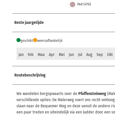
Pad (41%)
Beste jaargetijde
geschikt
weersafhankelijk
Jan
Feb
Maa
Apr
Mei
Jun
Jul
Aug
Sep
Okt
Routebeschrijving
We wandelen bergopwaarts over de
Pfaffensteinweg
(Male
verschillende opties: De Malerweg voert ons recht omhoog do
slaan naar de Bequemer Weg en deze vanuit de andere ric
een paar treden en uiteindelijk via een ladder door een sm