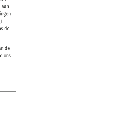
e aan
pingen
j
ns de
an de
ie ons