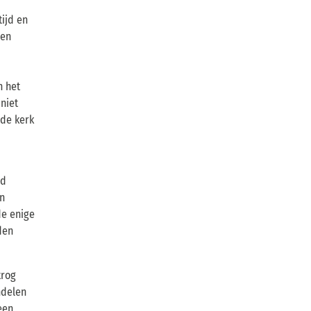
ijd en
nen
n het
 niet
 de kerk
ad
n
de enige
den
trog
ndelen
een