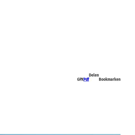
Delen
GPX
Pdf
Bookmarken