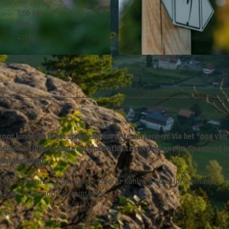
7,06 km
368 m
417 m
© TMGS © Thorsten Günthert , Tourismusverband Sächs
 voor kinderen is het spannend om ze te verkennen! Via het "oog van
tzichten en interessante rotsformaties te ontdekken zijn. Spannend i
teende maagd.
löhr - Barbarine - Klammweg - Oberer Kohlweg - Quirlpromenade -
ushalte Pfaffendorf Vereinshaus