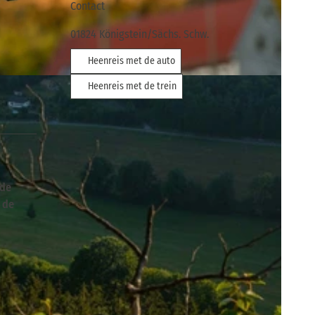
Contact
01824
Königstein/Sächs. Schw.
Heenreis met de auto
ische Schweiz
Heenreis met de trein
 de
s de