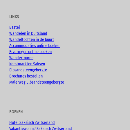
u
c
s
o
t
e
t
g
u
b
a
LINKS
b
o
g
e
o
r
Bastei
k
a
Wandelen in Duitsland
m
Wandeltochten in de buurt
Accommodaties online boeken
Ervaringen online boeken
Wandertouren
Kerstmarkten Saksen
Elbsandsteengebergte
Brochures bestellen
Malerweg Elbsandsteengebergte
BOEKEN
Hotel Saksisch Zwitserland
Vakantiewoning Saksisch Zwitserland