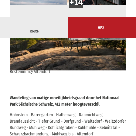
GPX
Route
5:30 h
13,96 km
© Philipp Zieger, Tourismusverband Sächsische
© Florian Trykowskie, Tourismusverband Sächs
449 m
440 m
Schweiz
ische Schweiz
142 m
348 m
206 m
Start: Hohnstein
Bestemming: Altendorf
© Philipp Zieger, Tourismusverband Sächsische Schweiz
Wandeling van matige moeilijkheidsgraad door het Nationaal
Park Sächsische Schweiz, 412 meter hoogteverschil
Hohnstein - Bärengarten - Halbenweg - Räumichtweg -
Brandaussicht - Tiefer Grund - Dorfgrund - Waitzdorf - Waitzdorfer
Rundweg - Mühlweg - Kohlichtgraben - Kohlmühle - Sebnitztal -
Schwarzbachmündung - Mühlweg bis - Altendorf