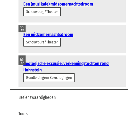
Een (muzikale) midzomernachtsdroom
Schouwburg/Theater
CC-
BY
Een midzomernachtsdroom
Schouwburg/Theater
CC-
BY-
Geologische excursie: verkenningstochten rond
SA
Hohnstein
Rondleidingen/Bezichtigingen
Bezienswaardigheden
Tours