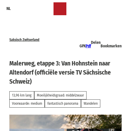
T
NL
o
Bookmark
Zoeken
Menu
c
lijst
o
n
t
e
Saksisch Zwitserland
Delen
n
GPX
Pdf
Bookmarken
t
Malerweg, etappe 3: Van Hohnstein naar
Altendorf (officiële versie TV Sächsische
Schweiz)
13,96 km lang
Moeilijkheidsgraad: middelzwaar
Voorwaarde: medium
Fantastisch panorama
Wandelen