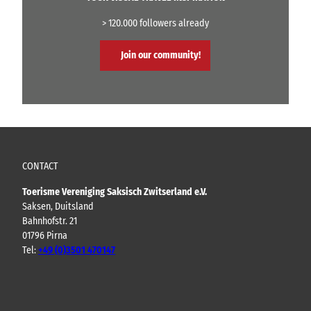
> 120.000 followers already
Join our community!
CONTACT
Toerisme Vereniging Saksisch Zwitserland e.V.
Saksen, Duitsland
Bahnhofstr. 21
01796 Pirna
Tel:
+49 (0)3501 470147
Y
F
I
B
o
a
n
l