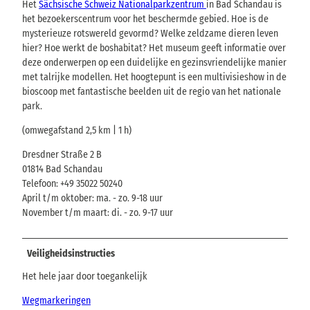
Het
Sächsische Schweiz Nationalparkzentrum
in Bad Schandau is
het bezoekerscentrum voor het beschermde gebied. Hoe is de
mysterieuze rotswereld gevormd? Welke zeldzame dieren leven
hier? Hoe werkt de boshabitat? Het museum geeft informatie over
deze onderwerpen op een duidelijke en gezinsvriendelijke manier
met talrijke modellen. Het hoogtepunt is een multivisieshow in de
bioscoop met fantastische beelden uit de regio van het nationale
park.
(omwegafstand 2,5 km | 1 h)
Dresdner Straße 2 B
01814 Bad Schandau
Telefoon: +49 35022 50240
April t/m oktober: ma. - zo. 9-18 uur
November t/m maart: di. - zo. 9-17 uur
Veiligheidsinstructies
Het hele jaar door toegankelijk
Wegmarkeringen