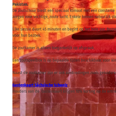
Pakistan.
De zoutschuur biedt een speciaal klimaat met een constante 
zorgen voor vochtige, zoute lucht. Enkele tonnen natuurlijk st
Elke sessie duurt 45 minuten en begint op het hele uur. Bez
voor hun bezoek.
De zoutkamer is alleen toegankelijk op afspraak.
Een zoutspeelbox is op bepaalde tijden beschikbaar voor ki
Naast de zoutkamer zijn er ook aanbiedingen zoals geluids
Gastenkaart Sächsische Schweiz
Houders van de Gastenkaart krijgen 10% korting op de entre