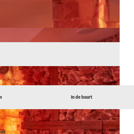
n
In de buurt
uit