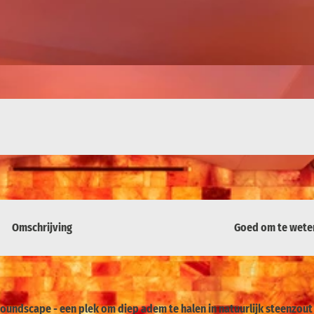
Omschrijving
Goed om te wete
ndscape - een plek om diep adem te halen in natuurlijk steenzout 