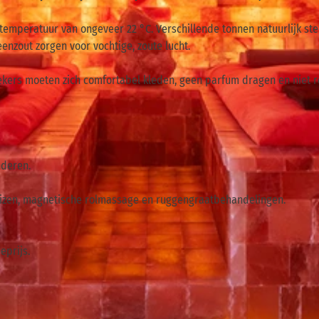
temperatuur van ongeveer 22 °C. Verschillende tonnen natuurlijk st
eenzout zorgen voor vochtige, zoute lucht.
oekers moeten zich comfortabel kleden, geen parfum dragen en niet 
nderen.
reizen, magnetische rolmassage en ruggengraatbehandelingen.
eprijs.