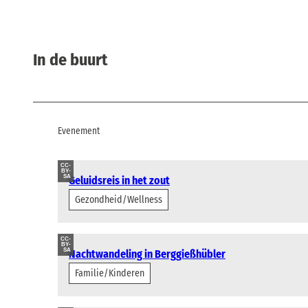
In de buurt
Evenement
CC-
BY-
SA
Geluidsreis in het zout
Gezondheid/Wellness
CC-
BY-
SA
Nachtwandeling in Berggießhübler
Familie/Kinderen