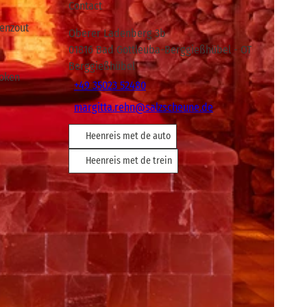
Contact
eenzout
Oberer Ladenberg 3b
01816
Bad Gottleuba-Berggießhübel
- OT
Berggießhübel
roken
+49 35023 52480
margitta.rehn@salzscheune.de
Heenreis met de auto
Heenreis met de trein