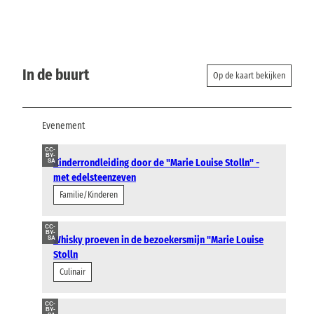
In de buurt
Op de kaart bekijken
Evenement
CC-
BY-
Kinderrondleiding door de "Marie Louise Stolln" -
SA
met edelsteenzeven
Familie/Kinderen
CC-
BY-
Whisky proeven in de bezoekersmijn "Marie Louise
SA
Stolln
Culinair
CC-
BY-