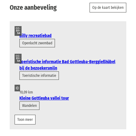
Onze aanbeveling
Op de kaart bekijken
CC-
BY-
SA
Billy recreatiebad
Openlucht zwembad
CC-
BY-
Toeristische informatie Bad Gottleuba-Berggießhübel
SA
bij de bezoekersmijn
Toeristische informatie
©
10,09 km
Kleine Gottleuba vallei tour
Wandelen
Toon meer