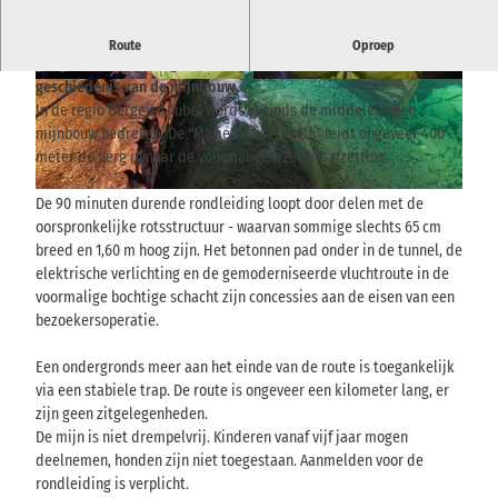
Voormalige ijzerertsmijn met toegankelijke tunnels, smalle
Route
Oproep
gangen en een ondergronds meer en rondleidingen over de
geschiedenis van de mijnbouw.
© Marko Förster | AI-geoptimaliseerd |
© Marko Förster | AI-geoptimaliseerd |
CC-BY-SA
CC-BY-SA
In de regio Berggießhübel wordt al sinds de middeleeuwen
mijnbouw bedreven. De "Marie Louise Stolln" leidt ongeveer 400
meter de berg in naar de voormalige ijzerertsafzetting.
© via
www.saechsische-schweiz.de
, Achim Meurer |
CC-BY-SA
De 90 minuten durende rondleiding loopt door delen met de
oorspronkelijke rotsstructuur - waarvan sommige slechts 65 cm
breed en 1,60 m hoog zijn. Het betonnen pad onder in de tunnel, de
elektrische verlichting en de gemoderniseerde vluchtroute in de
voormalige bochtige schacht zijn concessies aan de eisen van een
bezoekersoperatie.
Een ondergronds meer aan het einde van de route is toegankelijk
via een stabiele trap. De route is ongeveer een kilometer lang, er
zijn geen zitgelegenheden.
De mijn is niet drempelvrij. Kinderen vanaf vijf jaar mogen
deelnemen, honden zijn niet toegestaan. Aanmelden voor de
rondleiding is verplicht.