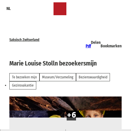
T
NL
o
Bookmark
Zoeken
Menu
c
lijst
o
n
t
e
Saksisch Zwitserland
Delen
n
Pdf
Bookmarken
t
Marie Louise Stolln bezoekersmijn
Te bezoeken mijn
Museum/Verzameling
Bezienswaardigheid
Gezinsvakantie