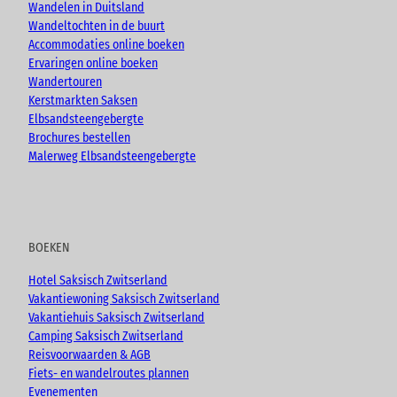
k
a
Wandelen in Duitsland
m
Wandeltochten in de buurt
Accommodaties online boeken
Ervaringen online boeken
Wandertouren
Kerstmarkten Saksen
Elbsandsteengebergte
Brochures bestellen
Malerweg Elbsandsteengebergte
BOEKEN
Hotel Saksisch Zwitserland
Vakantiewoning Saksisch Zwitserland
Vakantiehuis Saksisch Zwitserland
Camping Saksisch Zwitserland
Reisvoorwaarden & AGB
Fiets- en wandelroutes plannen
Evenementen