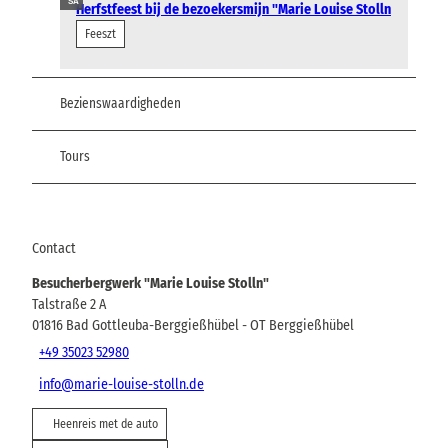
SA
Herfstfeest bij de bezoekersmijn "Marie Louise Stolln
Feeszt
Bezienswaardigheden
Tours
Contact
Besucherbergwerk "Marie Louise Stolln"
Talstraße 2 A
01816
Bad Gottleuba-Berggießhübel
- OT Berggießhübel
+49 35023 52980
info@marie-louise-stolln.de
Heenreis met de auto