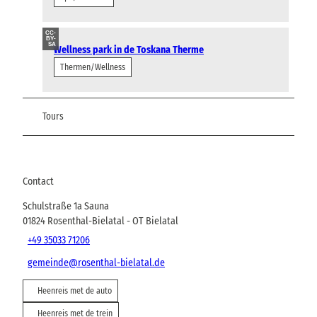
CC-
BY-
SA
Wellness park in de Toskana Therme
Thermen/Wellness
Tours
Contact
Schulstraße 1a Sauna
01824
Rosenthal-Bielatal
- OT Bielatal
+49 35033 71206
gemeinde@rosenthal-bielatal.de
Heenreis met de auto
Heenreis met de trein