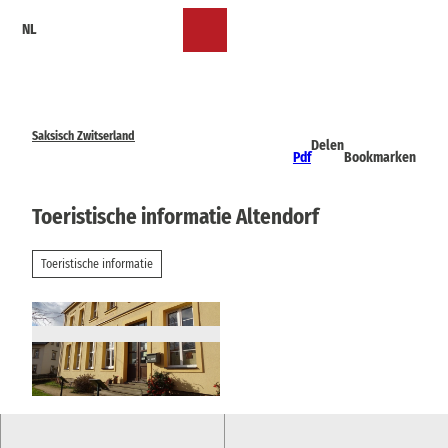
T
NL
o
Bookmark
Zoeken
Menu
c
lijst
o
n
t
e
Saksisch Zwitserland
Delen
n
Pdf
Bookmarken
t
Toeristische informatie Altendorf
Toeristische informatie
© TVSSW, Sabine Meisel |
CC-BY