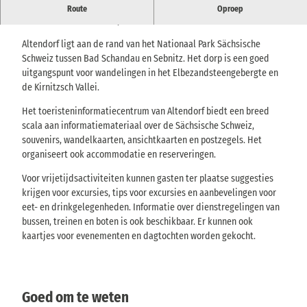
Contactpunt in Altendorf met uitgebreide informatie, tips en
Route
Oproep
diensten voor uw verblijf in Saksisch Zwitserland.
Altendorf ligt aan de rand van het Nationaal Park Sächsische
Schweiz tussen Bad Schandau en Sebnitz. Het dorp is een goed
uitgangspunt voor wandelingen in het Elbezandsteengebergte en
de Kirnitzsch Vallei.
Het toeristeninformatiecentrum van Altendorf biedt een breed
scala aan informatiemateriaal over de Sächsische Schweiz,
souvenirs, wandelkaarten, ansichtkaarten en postzegels. Het
organiseert ook accommodatie en reserveringen.
Voor vrijetijdsactiviteiten kunnen gasten ter plaatse suggesties
krijgen voor excursies, tips voor excursies en aanbevelingen voor
eet- en drinkgelegenheden. Informatie over dienstregelingen van
bussen, treinen en boten is ook beschikbaar. Er kunnen ook
kaartjes voor evenementen en dagtochten worden gekocht.
Goed om te weten