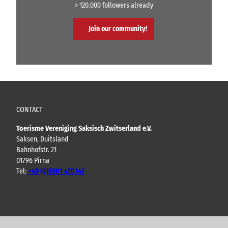
> 120.000 followers already
Join our community!
CONTACT
Toerisme Vereniging Saksisch Zwitserland e.V.
Saksen, Duitsland
Bahnhofstr. 21
01796 Pirna
Tel:
+49 (0)3501 470147
Y
F
I
B
o
a
n
l
u
c
s
o