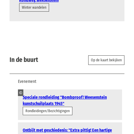
Rondweg Weesenstein
Winter wandelen
In de buurt
Op de kaart bekijken
Evenement
©
Speciale rondleiding "Bombproof! Weesenstein
kunstschuilplaats 1945"
Rondleidingen/Bezichtigingen
Ontbijt met geschiedenis: "Extra pittig! Een hartige