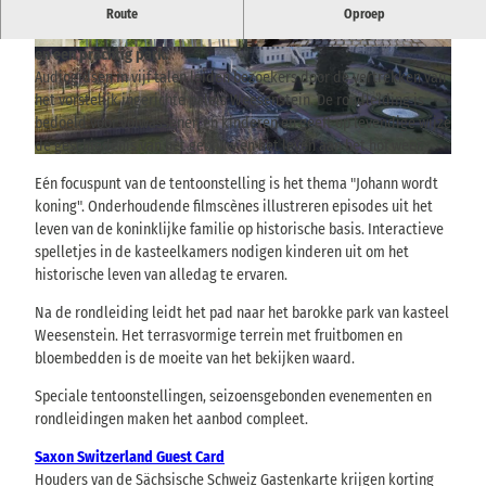
Een machtig complex van kasteel Weesenstein op een rots boven
Route
Oproep
het Müglitzdal met een bijzondere architectonische geschiedenis
en een prachtig park.
© Marzella Röder | AI-geoptimaliseerd
© via
www.saechsische-schweiz.de
, Hans Finear
t |
CC-BY-SA
Audiogidsen in vijf talen leiden bezoekers door de vertrekken van
het vorstelijk ingerichte paleis Weesenstein. De rondleiding is
bedoeld voor volwassenen en kinderen en geeft op levendige wijze
de geschiedenis van het gebouw en het leven aan het hof weer.
© TVSSW, Hans Fineart |
CC-BY
Eén focuspunt van de tentoonstelling is het thema "Johann wordt
koning". Onderhoudende filmscènes illustreren episodes uit het
leven van de koninklijke familie op historische basis. Interactieve
spelletjes in de kasteelkamers nodigen kinderen uit om het
historische leven van alledag te ervaren.
Na de rondleiding leidt het pad naar het barokke park van kasteel
Weesenstein. Het terrasvormige terrein met fruitbomen en
bloembedden is de moeite van het bekijken waard.
Speciale tentoonstellingen, seizoensgebonden evenementen en
rondleidingen maken het aanbod compleet.
Saxon Switzerland Guest Card
Houders van de Sächsische Schweiz Gastenkarte krijgen korting