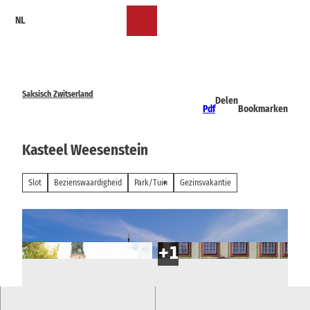
T
NL
o
Bookmark
Zoeken
Menu
c
lijst
o
n
t
e
Saksisch Zwitserland
Delen
n
Pdf
Bookmarken
t
Kasteel Weesenstein
Slot
Bezienswaardigheid
Park/Tuin
Gezinsvakantie