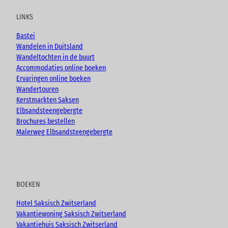
t
e
t
g
u
b
a
LINKS
b
o
g
e
o
r
Bastei
k
a
Wandelen in Duitsland
m
Wandeltochten in de buurt
Accommodaties online boeken
Ervaringen online boeken
Wandertouren
Kerstmarkten Saksen
Elbsandsteengebergte
Brochures bestellen
Malerweg Elbsandsteengebergte
BOEKEN
Hotel Saksisch Zwitserland
Vakantiewoning Saksisch Zwitserland
Vakantiehuis Saksisch Zwitserland