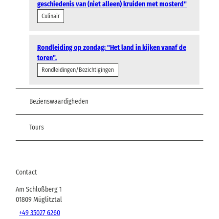
geschiedenis van (niet alleen) kruiden met mosterd"
Culinair
Rondleiding op zondag: "Het land in kijken vanaf de
toren".
Rondleidingen/Bezichtigingen
Bezienswaardigheden
Tours
Contact
Am Schloßberg 1
01809
Müglitztal
+49 35027 6260