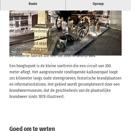
Historische kalkoven, lichtspoorbaan en wandelpad illustreert
Route
Oproep
op levendige wijze de geschiedenis van de kalkproductie in het
Bahretal.
Het museumcomplex in de wijk Borna in Bahretal documenteert
de lange geschiedenis van de kalkwinning in de regio. In het
midden staat een meer dan 200 jaar oude kalkoven die op de
monumentenlijst staat. Een tentoonstelling laat de ontwikkeling
© TVSSW, Emily Wolf |
CC-BY
van de industriële kalkproductie zien, van de traditionele oven tot
de moderne fabriek die hier tot 2000 in bedrijf was.
© TVSSW, Emily Wolf |
CC-BY
Een hoogtepunt is de kleine sneltrein die een circuit van 300
meter aflegt. Het aangrenzende rondlopende kalkovenpad loopt
zes kilometer langs oude steengroeven, historische brandplaatsen
en informatiestations. Het gebied wordt gecompleteerd door een
brandweermuseum, dat de geschiedenis van de plaatselijke
brandweer sinds 1878 illustreert.
Goed om te weten