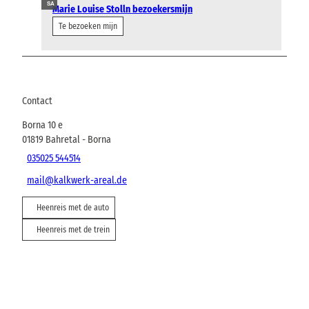
SA
Marie Louise Stolln bezoekersmijn
Te bezoeken mijn
Contact
Borna 10 e
01819
Bahretal
- Borna
035025 544514
mail@kalkwerk-areal.de
Heenreis met de auto
Heenreis met de trein