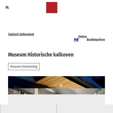
T
NL
o
Bookmark
Zoeken
Menu
c
lijst
o
n
t
e
Saksisch Zwitserland
Delen
n
Pdf
Bookmarken
t
Museum Historische kalkoven
Museum/Verzameling