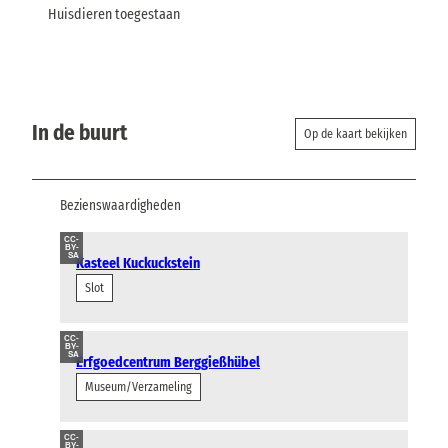
Huisdieren toegestaan
In de buurt
Op de kaart bekijken
Bezienswaardigheden
CC-
BY-
SA
Kasteel Kuckuckstein
Slot
CC-
BY-
SA
Erfgoedcentrum Berggießhübel
Museum/Verzameling
CC-
BY-