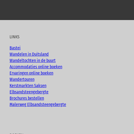
Y
F
I
B
o
a
n
l
u
c
s
o
t
e
t
g
u
b
a
LINKS
b
o
g
e
o
r
Bastei
k
a
Wandelen in Duitsland
m
Wandeltochten in de buurt
Accommodaties online boeken
Ervaringen online boeken
Wandertouren
Kerstmarkten Saksen
Elbsandsteengebergte
Brochures bestellen
Malerweg Elbsandsteengebergte