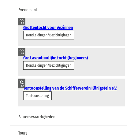
Evenement
CC-
BY
Grottentocht voor gezinnen
Rondleidingen/Bezichtigingen
CC-
BY
Grot avontuurlijke tocht (beginners)
Rondleidingen/Bezichtigingen
CC-
BY-
SA
Tentoonstelling van de Schifferverein Königstein e.V.
Tentoonstelling
Bezienswaardigheden
Tours