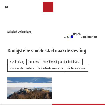
T
NL
o
Bookmark
Zoeken
Menu
c
lijst
o
n
t
e
Saksisch Zwitserland
Delen
n
GPX
Pdf
Bookmarken
t
Königstein: van de stad naar de vesting
6,44 km lang
Rondreis
Moeilijkheidsgraad: middelzwaar
Voorwaarde: medium
Fantastisch panorama
Winter wandelen
© Alrun Flechsig