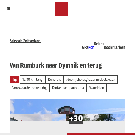
T
NL
o
Bookmark
Zoeken
Menu
c
lijst
o
n
t
e
Saksisch Zwitserland
Delen
n
GPX
Pdf
Bookmarken
t
Van Rumburk naar Dymnik en terug
Tip
12,80 km lang
Rondreis
Moeilijkheidsgraad: middelzwaar
Voorwaarde: eenvoudig
Fantastisch panorama
Wandelen