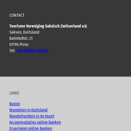
CONTACT
Toerisme Vereniging Saksisch Zwitserland e.V.
Saksen, Duitsland
Bahnhofstr. 21
01796 Pirna
Tel:
+49 (0)3501 470147
Y
F
I
B
o
a
n
l
u
c
s
o
t
e
t
g
u
b
a
LINKS
b
o
g
e
o
r
Bastei
k
a
Wandelen in Duitsland
m
Wandeltochten in de buurt
Accommodaties online boeken
Ervaringen online boeken