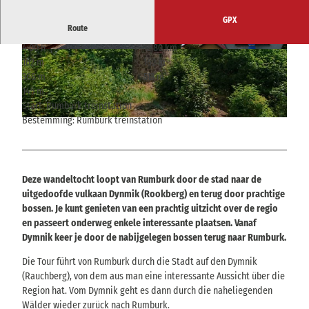
GPX
Route
4:00 h
12,80 km
© ELBSANDSTEINGUIDES Sächsische Schwei
© ELBSANDSTEINGUIDES Sächsische Schwei
162 m
162 m
z, Tourismusverband Sächsische Schweiz, Picas
z, Tourismusverband Sächsische Schweiz, Picas
a
a
368 m
513 m
145 m
Start: Rumburk treinstation
Bestemming: Rumburk treinstation
© ELBSANDSTEINGUIDES Sächsische Schweiz, Tourismusverband Sächsische Schweiz, Picasa
Deze wandeltocht loopt van Rumburk door de stad naar de
uitgedoofde vulkaan Dynmik (Rookberg) en terug door prachtige
bossen. Je kunt genieten van een prachtig uitzicht over de regio
en passeert onderweg enkele interessante plaatsen. Vanaf
Dymnik keer je door de nabijgelegen bossen terug naar Rumburk.
Die Tour führt von Rumburk durch die Stadt auf den Dymnik
(Rauchberg), von dem aus man eine interessante Aussicht über die
Region hat. Vom Dymnik geht es dann durch die naheliegenden
Wälder wieder zurück nach Rumburk.