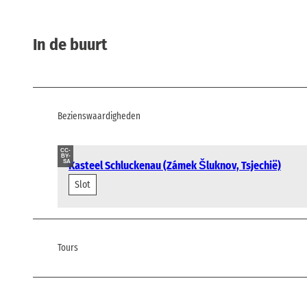
In de buurt
Bezienswaardigheden
CC-
BY-
SA
Kasteel Schluckenau (Zámek Šluknov, Tsjechië)
Slot
Tours