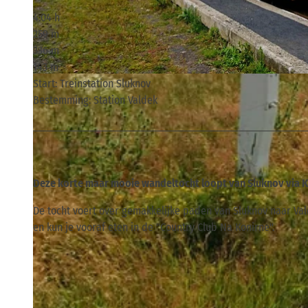
4:04 h
259 m
336 m
143 m
© ELBSANDSTEINGUIDES Sächsische Schweiz, Tourismusverband Sächsische Schweiz
Start: Treinstation Sluknov
Bestemming: Station Valdek
Deze korte maar mooie wandeltocht loopt van Sluknov via Kr
De tocht voert over gemakkelijke paden van Sluknov naar Vald
en kun je vooraf eten in de "Country Club Na Konirne".