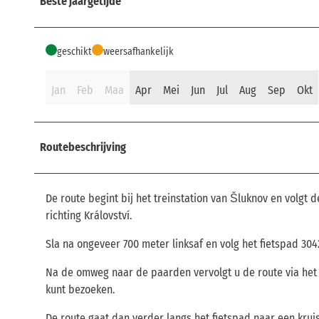
Beste jaargetijde
geschikt
weersafhankelijk
Jan
Feb
Maa
Apr
Mei
Jun
Jul
Aug
Sep
Okt
Routebeschrijving
De route begint bij het treinstation van Šluknov en volgt
richting Království.
Sla na ongeveer 700 meter linksaf en volg het fietspad 30
Na de omweg naar de paarden vervolgt u de route via het f
kunt bezoeken.
De route gaat dan verder langs het fietspad naar een kruis