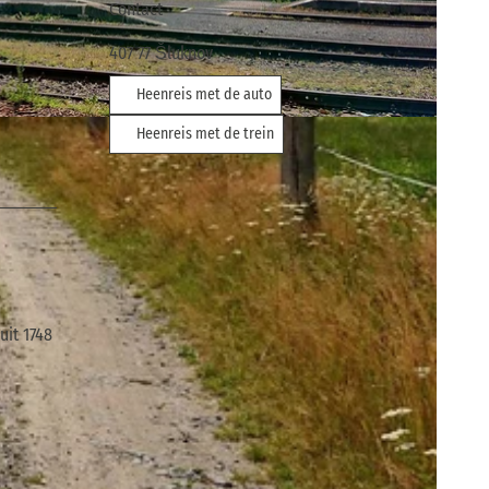
Contact
407 77
Šluknov
Heenreis met de auto
verband Sächsische Schweiz, Picasa
Heenreis met de trein
uit 1748