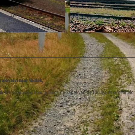
15,31 km
227 m
479 m
© ELBSANDSTEINGUIDES Sächsische Schweiz, Tourismus
alovstvi naar Valdek,
ek. In Kralovstvi kom je langs de kapel van de Heilige Drie-eenheid 