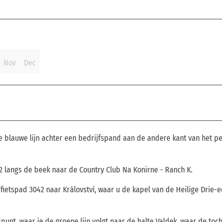
Nov
Dec
 de blauwe lijn achter een bedrijfspand aan de andere kant van het p
42 langs de beek naar de Country Club Na Konirne - Ranch K.
ietspad 3042 naar Království, waar u de kapel van de Heilige Drie-
punt, waar je de groene lijn volgt naar de halte Valdek, waar de toch