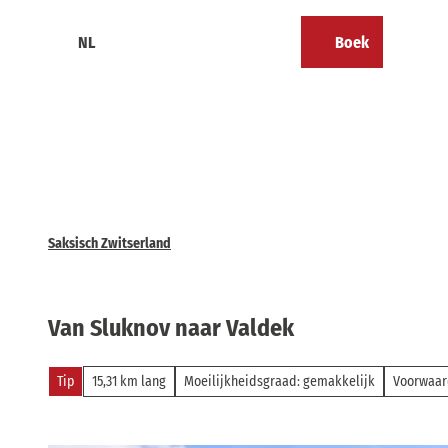
T
o
NL
Boek
Calendar
Bookmark
Zoeken
Menu
c
lijst
o
n
t
e
n
t
Saksisch Zwitserland
Van Sluknov naar Valdek
Tip
15,31 km lang
Moeilijkheidsgraad: gemakkelijk
Voorwaar