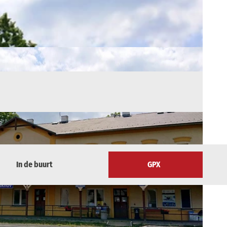
In de buurt
GPX