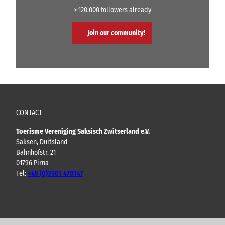
> 120.000 followers already
Join our community!
CONTACT
Toerisme Vereniging Saksisch Zwitserland e.V.
Saksen, Duitsland
Bahnhofstr. 21
01796 Pirna
Tel:
+49 (0)3501 470147
Y
F
I
B
o
a
n
l
u
c
s
o