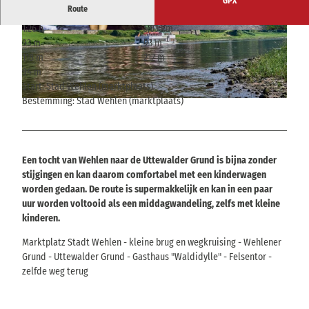
GPX
Route
1:26 h
5,03 km
© Sebastian Thiel, Tourismusverband Sächsisc
© Philipp Zieger, Tourismusverband Sächsische
93 m
93 m
he Schweiz
Schweiz
118 m
212 m
94 m
Start: Stad Wehlen (marktplaats)
Bestemming: Stad Wehlen (marktplaats)
© Florian Trykowski, Tourismusverband Sächsische Schweiz
Een tocht van Wehlen naar de Uttewalder Grund is bijna zonder
stijgingen en kan daarom comfortabel met een kinderwagen
worden gedaan. De route is supermakkelijk en kan in een paar
uur worden voltooid als een middagwandeling, zelfs met kleine
kinderen.
Marktplatz Stadt Wehlen - kleine brug en wegkruising - Wehlener
Grund - Uttewalder Grund - Gasthaus "Waldidylle" - Felsentor -
zelfde weg terug