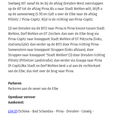
Snelweg A17: vanaf de A4 bij de afslag Dresden-West overstappen
op de A17 tot de afslag Pirna.Als u naar Stadt Wehlen wilt, blijft u
op de aanvoerweg (S 51) en rijdt u over de Elbe naar de afslag
Pillnitz / Pirna-Copitz. Rijd in de richting van Pirna-Copitz.
(2) van Dresden via de B172 naar Pirna.In Pirna kiezen tussen Stadt
Wehlen, Dorf Wehlen en OT Zeichen: dan over de Elbe-brug via
Pirna-Copitz naar knooppunt Stadt Wehlen of OT Pötzscha (links,
stationszijde): dan verder op de B172 door Pirna richting Pirna-
Sonnenstein naar knooppunt Struppen (links afslaan), door
Struppen naar knooppunt "Stadt Wehlen".(3) door Dresden richting
Pillnitz (Pillnitzer Landstraße), dan verder via Graupa naar Pirna
(P.-Copitz)Na Stadt en Dorf Wehlen bent u al aan de rechterkant
van de Elbe, dus niet over de brug naar Pirna.
Parkeren
Parkeren aan de oever van de Elbe
Openbaar vervoer
Aankomst:
Lijn S1
(Schöna - Bad Schandau - Pirna - Dresden - Coswig -