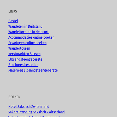
t
e
t
g
u
b
a
LINKS
b
o
g
e
o
r
Bastei
k
a
Wandelen in Duitsland
m
Wandeltochten in de buurt
Accommodaties online boeken
Ervaringen online boeken
Wandertouren
Kerstmarkten Saksen
Elbsandsteengebergte
Brochures bestellen
Malerweg Elbsandsteengebergte
BOEKEN
Hotel Saksisch Zwitserland
Vakantiewoning Saksisch Zwitserland