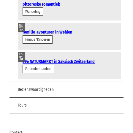
pittoreske romantiek
Wandeling
CC-
BY-
SA
Familie-avonturen in Wehlen
Familie/Kinderen
CC-
BY-
SA
29e NATURMARKT in Saksisch Zwitserland
Particulier aanbod
Bezienswaardigheden
Tours
Contact