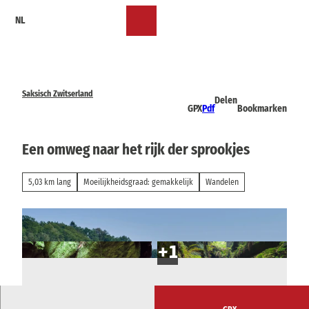
T
NL
o
Bookmark
Zoeken
Menu
c
lijst
o
n
t
e
Saksisch Zwitserland
Delen
n
GPX
Pdf
Bookmarken
t
Een omweg naar het rijk der sprookjes
5,03 km lang
Moeilijkheidsgraad: gemakkelijk
Wandelen