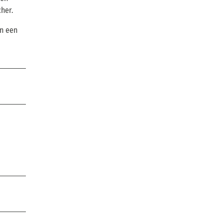
her.
n een