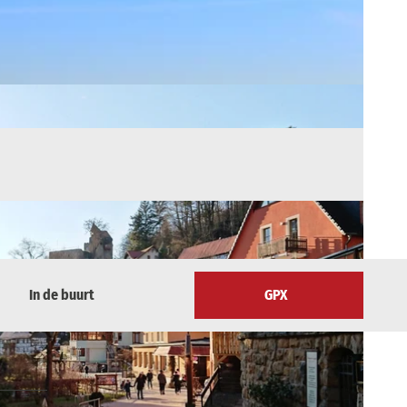
In de buurt
GPX