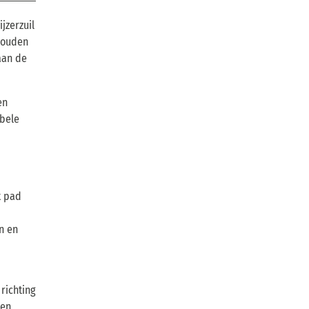
jzerzuil
nhouden
aan de
en
bbele
t pad
n en
richting
en