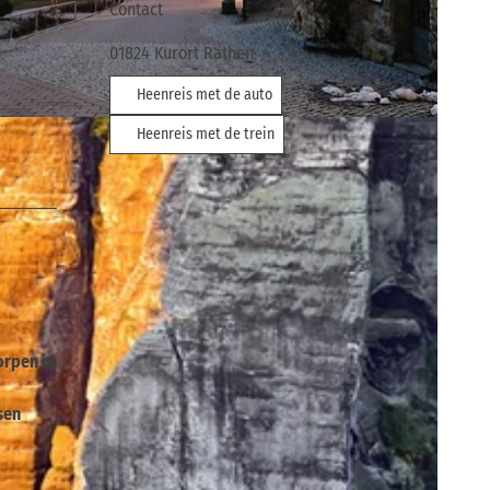
Contact
01824
Kurort Rathen
Heenreis met de auto
sverband Sächsische Schweiz
Heenreis met de trein
orpen in
sen