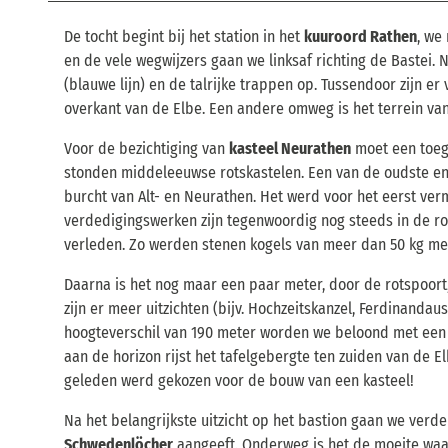
De tocht begint bij het station in het
kuuroord Rathen
, we
en de vele wegwijzers gaan we linksaf richting de Bastei.
(blauwe lijn) en de talrijke trappen op. Tussendoor zijn e
overkant van de Elbe. Een andere omweg is het terrein va
Voor de bezichtiging van
kasteel Neurathen
moet een toega
stonden middeleeuwse rotskastelen. Een van de oudste en
burcht van Alt- en Neurathen. Het werd voor het eerst ver
verdedigingswerken zijn tegenwoordig nog steeds in de rot
verleden. Zo werden stenen kogels van meer dan 50 kg met
Daarna is het nog maar een paar meter, door de rotspoort
zijn er meer uitzichten (bijv. Hochzeitskanzel, Ferdinandauss
hoogteverschil van 190 meter worden we beloond met een 
aan de horizon rijst het tafelgebergte ten zuiden van de El
geleden werd gekozen voor de bouw van een kasteel!
Na het belangrijkste uitzicht op het bastion gaan we verde
Schwedenlöcher
aangeeft. Onderweg is het de moeite wa