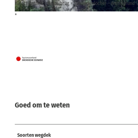
Kurort Rathen - Basteibrug - Schwedenlöcher - Amselgrund -
*
© Francesco Carovillano DZT, Tourismusverband Sächsische Schweiz
Goed om te weten
Soorten wegdek