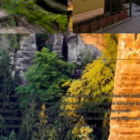
6,37 km
378 m
312 m
© ELBSANDSTEINGUIDES Sächsische Schweiz, Tourismu
d van de 30-jarige oorlog (1618-1648), toen de Zweden door het land
gen en te plunderen. Daarom brachten de inwoners van de naburige d
e kloven of "gaten". De grillige rotsformaties boden allerlei goede
 leidt ons tussen met mos begroeide, groene wanden en grillige rot
an de Gansweg naar beneden naar de Amselgrund.