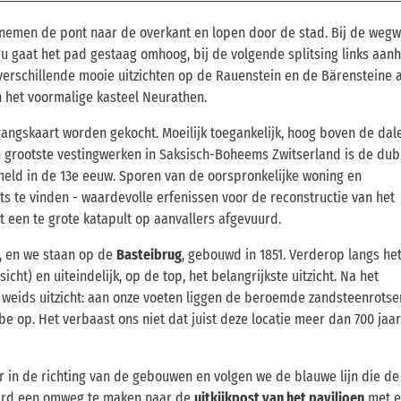
 nemen de pont naar de overkant en lopen door de stad. Bij de wegwi
 Nu gaat het pad gestaag omhoog, bij de volgende splitsing links aa
r verschillende mooie uitzichten op de Rauenstein en de Bärensteine 
n het voormalige kasteel Neurathen.
ngskaart worden gekocht. Moeilijk toegankelijk, hoog boven de dal
 grootste vestingwerken in Saksisch-Boheems Zwitserland is de du
meld in de 13e eeuw. Sporen van de oorspronkelijke woning en
s te vinden - waardevolle erfenissen voor de reconstructie van het
 een te grote katapult op aanvallers afgevuurd.
, en we staan op de
Basteibrug
, gebouwd in 1851. Verderop langs he
icht) en uiteindelijk, op de top, het belangrijkste uitzicht. Na het
weids uitzicht: aan onze voeten liggen de beroemde zandsteenrotse
be op. Het verbaast ons niet dat juist deze locatie meer dan 700 jaar
r in de richting van de gebouwen en volgen we de blauwe lijn die de 
ard een omweg te maken naar de
uitkijkpost van het paviljoen
met e