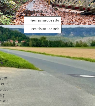
Contact
01814
Bad Schandau
Heenreis met de auto
Heenreis met de trein
ch
426 m
 er in
e deel
nig
e. Wie