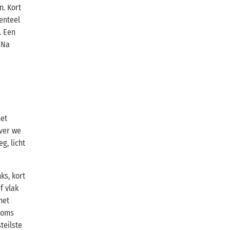
n. Kort
enteel
. Een
 Na
het
ver we
g, licht
ks, kort
f vlak
het
 soms
teilste