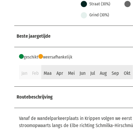
Straat (30%)
Grind (30%)
Beste jaargetijde
geschikt
weersafhankelijk
Jan
Feb
Maa
Apr
Mei
Jun
Jul
Aug
Sep
Okt
Routebeschrijving
Vanaf de wandelparkeerplaats in Krippen volgen we eerst
stroomopwaarts langs de Elbe richting Schmilka-Hirschmühle