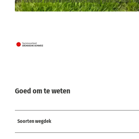
een handbike zonder motorondersteuning gebruikt, moet ove
© Tourismusverband Sächsische Schweiz
Goed om te weten
Soorten wegdek