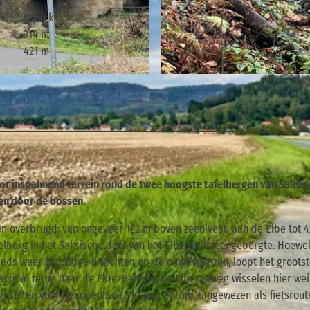
22,56 km
314 m
421 m
© Tourismusverband Sächsische Schweiz
or inspannend terrein rond de twee hoogste tafelbergen van Saksis
ken door de bossen.
den overbrugd: van ongeveer 122 m boven zeeniveau aan de Elbe tot 
elberg in het Saksische deel van het Elbezandsteengebergte. Hoewel
eds weer prachtige uitzichten op de omgeving zijn, loopt het grootst
achdal terug naar de Elbe. Behalve de Elberadweg wisselen hier wei
esloten voor het openbaar verkeer en zijn aangewezen als fietsrout