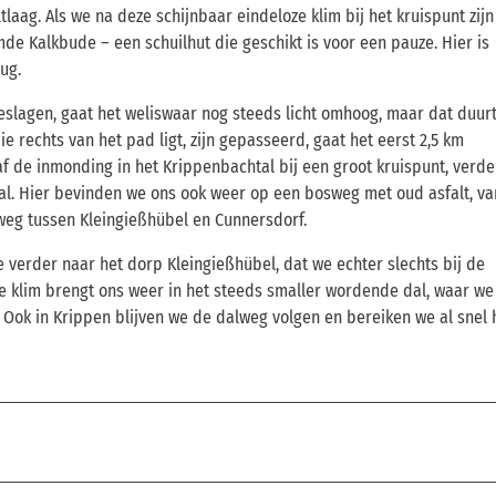
tlaag. Als we na deze schijnbaar eindeloze klim bij het kruispunt zijn
e Kalkbude – een schuilhut die geschikt is voor een pauze. Hier is
ug.
geslagen, gaat het weliswaar nog steeds licht omhoog, maar dat duurt
die rechts van het pad ligt, zijn gepasseerd, gaat het eerst 2,5 km
 de inmonding in het Krippenbachtal bij een groot kruispunt, verde
al. Hier bevinden we ons ook weer op een bosweg met oud asfalt, v
 weg tussen Kleingießhübel en Cunnersdorf.
e verder naar het dorp Kleingießhübel, dat we echter slechts bij de
hte klim brengt ons weer in het steeds smaller wordende dal, waar we 
. Ook in Krippen blijven we de dalweg volgen en bereiken we al snel 