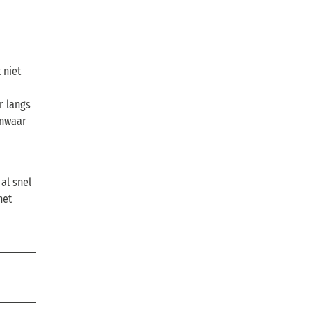
 niet
r langs
anwaar
al snel
het