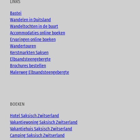
LINKS
b
o
g
e
o
r
Bastei
k
a
Wandelen in Duitsland
m
Wandeltochten in de buurt
Accommodaties online boeken
Ervaringen online boeken
Wandertouren
Kerstmarkten Saksen
Elbsandsteengebergte
Brochures bestellen
Malerweg Elbsandsteengebergte
BOEKEN
Hotel Saksisch Zwitserland
Vakantiewoning Saksisch Zwitserland
Vakantiehuis Saksisch Zwitserland
Camping Saksisch Zwitserland