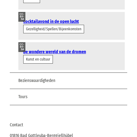
CC-
BY-
SA
Cocktailavond in de open lucht
Gezelligheid/Spellen/Bijeenkomsten
CC-
BY-
SA
De wondere wereld van de dromen
Kunst en cultuur
Bezienswaardigheden
Tours
Contact
01816
Bad Gottleuba-Berggießhübel