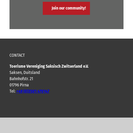
Join our community!
CONTACT
Toerisme Vereniging Saksisch Zwitserland e.V.
Saksen, Duitsland
Bahnhofstr. 21
01796 Pirna
Tel:
+49 (0)3501 470147
Y
F
I
B
o
a
n
l
u
c
s
o
t
e
t
g
u
b
a