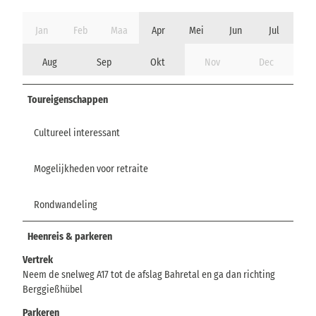
Jan
Feb
Maa
Apr
Mei
Jun
Jul
Aug
Sep
Okt
Nov
Dec
Toureigenschappen
Cultureel interessant
Mogelijkheden voor retraite
Rondwandeling
Heenreis & parkeren
Vertrek
Neem de snelweg A17 tot de afslag Bahretal en ga dan richting
Berggießhübel
Parkeren