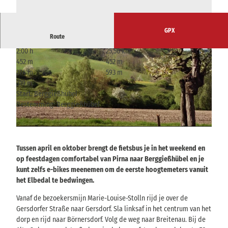
GPX
Route
2:00 h
25,56 km
452 m
452 m
274 m
593 m
319 m
Start: Berggießhübel
Bestemming: Berggießhübel
© Tourismusverband Sächsische Schweiz
© Tourismusverband Sächsische Schweiz
Tussen april en oktober brengt de fietsbus je in het weekend en
op feestdagen comfortabel van Pirna naar Berggießhübel en je
kunt zelfs e-bikes meenemen om de eerste hoogtemeters vanuit
het Elbedal te bedwingen.
Vanaf de bezoekersmijn Marie-Louise-Stolln rijd je over de
Gersdorfer Straße naar Gersdorf. Sla linksaf in het centrum van het
dorp en rijd naar Börnersdorf. Volg de weg naar Breitenau. Bij de