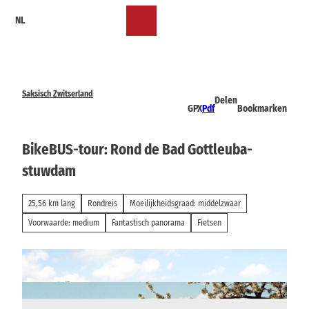
T
NL
o
Bookmark
Zoeken
Menu
c
lijst
o
n
t
e
Saksisch Zwitserland
Delen
n
GPX
Pdf
Bookmarken
t
BikeBUS-tour: Rond de Bad Gottleuba-
stuwdam
25,56 km lang
Rondreis
Moeilijkheidsgraad: middelzwaar
Voorwaarde: medium
Fantastisch panorama
Fietsen