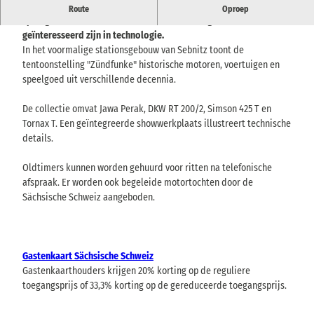
Oldtimershow presenteert historische motoren, voertuigen en
Route
Oproep
speelgoed en biedt verhuur en ritten voor degenen die
geïnteresseerd zijn in technologie.
In het voormalige stationsgebouw van Sebnitz toont de
tentoonstelling "Zündfunke" historische motoren, voertuigen en
speelgoed uit verschillende decennia.
De collectie omvat Jawa Perak, DKW RT 200/2, Simson 425 T en
Tornax T. Een geïntegreerde showwerkplaats illustreert technische
details.
Oldtimers kunnen worden gehuurd voor ritten na telefonische
afspraak. Er worden ook begeleide motortochten door de
Sächsische Schweiz aangeboden.
Gastenkaart Sächsische Schweiz
Gastenkaarthouders krijgen 20% korting op de reguliere
toegangsprijs of 33,3% korting op de gereduceerde toegangsprijs.