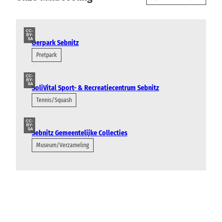
CC-
BY-
SA
Oerpark Sebnitz
Pretpark
CC-
BY-
SA
SoliVital Sport- & Recreatiecentrum Sebnitz
Tennis/Squash
CC-
BY-
SA
Sebnitz Gemeentelijke Collecties
Museum/Verzameling