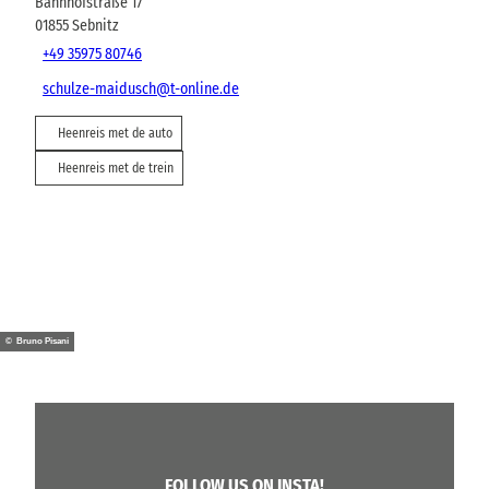
Bahnhofstraße 17
01855
Sebnitz
+49 35975 80746
schulze-maidusch@t-online.de
Heenreis met de auto
Heenreis met de trein
© Bruno Pisani
FOLLOW US ON INSTA!