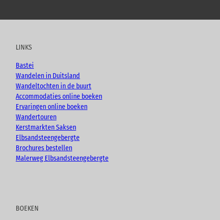
Y
F
I
B
o
a
n
l
u
c
s
o
t
e
t
g
u
b
a
LINKS
b
o
g
e
o
r
Bastei
k
a
Wandelen in Duitsland
m
Wandeltochten in de buurt
Accommodaties online boeken
Ervaringen online boeken
Wandertouren
Kerstmarkten Saksen
Elbsandsteengebergte
Brochures bestellen
Malerweg Elbsandsteengebergte
BOEKEN