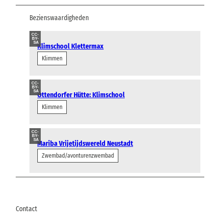
Bezienswaardigheden
CC-
BY-
SA
Klimschool Klettermax
Klimmen
CC-
BY-
SA
Ottendorfer Hütte: Klimschool
Klimmen
CC-
BY-
SA
Mariba Vrijetijdswereld Neustadt
Zwembad/avonturenzwembad
Contact