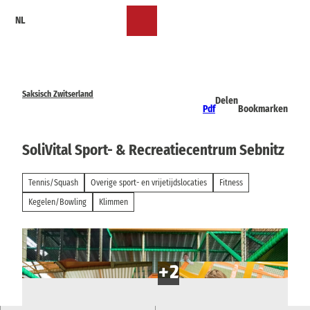
T
NL
o
Bookmark
Zoeken
Menu
c
lijst
o
n
t
e
Saksisch Zwitserland
Delen
n
Pdf
Bookmarken
t
SoliVital Sport- & Recreatiecentrum Sebnitz
Tennis/Squash
Overige sport- en vrijetijdslocaties
Fitness
Kegelen/Bowling
Klimmen