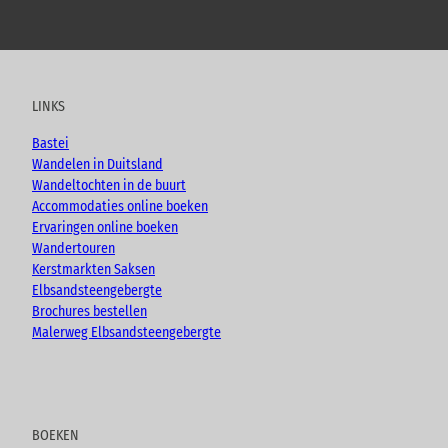
Y
F
I
B
o
a
n
l
u
c
s
o
t
e
t
g
u
b
a
LINKS
b
o
g
e
o
r
Bastei
k
a
Wandelen in Duitsland
m
Wandeltochten in de buurt
Accommodaties online boeken
Ervaringen online boeken
Wandertouren
Kerstmarkten Saksen
Elbsandsteengebergte
Brochures bestellen
Malerweg Elbsandsteengebergte
BOEKEN