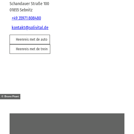
Schandauer Straße 100
01855
Sebnitz
+49 35971 808480
kontakt@solivital.de
Heenreis met de auto
Heenreis met de trein
© Bruno Pisani