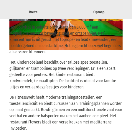
Sport, spel en ontspanning onder één dak: klimmen, ravotten,
Route
Oproep
fitness, bowlen en meer - ongeacht het weer voor het hele gezin.
© Stadtmarketing Sebnitz, Isabel Doil
© Stadtmarketing Sebnitz, Isabel Doil
Het SoliVital in Sebnitz biedt meer dan 3.000 m² aan
mogelijkheden voor beweging, spel en ontspanning. Het
klimcentrum is uitgerust met toprope- en leadklimwanden, een
bouldergebied en een slackline. Het is gericht op zowel beginners
als ervaren klimmers.
© Stadtmarketing Sebnitz, Isabel Doil |
CC-BY-SA
Het KinderTobeland beschikt over talloze speeltoestellen,
glijbanen en trampolines op twee verdiepingen. Er is een apart
gedeelte voor peuters. Het kinderrestaurant biedt
kindvriendelijke maaltijden. De faciliteit is ideaal voor familie-
uitjes en verjaardagsfeestjes voor kinderen.
De FitnessWelt heeft moderne trainingstoestellen, een
toestellencircuit en biedt cursussen aan. Trainingsplannen worden
op maat gemaakt. Bowlingbanen en een multifunctionele zaal voor
voetbal en andere balsporten maken het aanbod compleet. Het
restaurant Flowers biedt een verse keuken met mediterrane
invloeden.