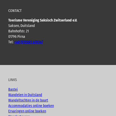
CONTACT
Toerisme Vereniging Saksisch Zwitserland e.V.
Saksen, Duitsland
Bahnhofstr. 21
01796 Pirna
Tel:
+49 (0)3501 470147
Y
F
I
B
o
a
n
l
u
c
s
o
t
e
t
g
u
b
a
LINKS
b
o
g
e
o
r
Bastei
k
a
Wandelen in Duitsland
m
Wandeltochten in de buurt
Accommodaties online boeken
Ervaringen online boeken