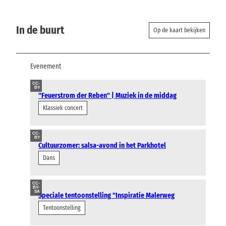
In de buurt
Op de kaart bekijken
Evenement
CC-
BY
"Feuerstrom der Reben" | Muziek in de middag
Klassiek concert
CC-
BY
Cultuurzomer: salsa-avond in het Parkhotel
Dans
CC-
BY-
SA
Speciale tentoonstelling "Inspiratie Malerweg
Tentoonstelling