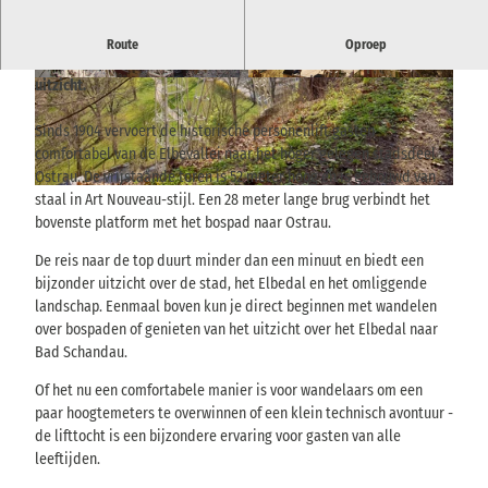
Historische personenlift naar Ostrau, een bovengelegen
Route
Oproep
stadsdeel van Bad Schandau - een technisch monument met
uitzicht.
© via
www.saechsische-schweiz.de
, BSKT |
© via
www.saechsische-schweiz.de
, Achim Meu
CC-BY-SA
rer |
CC-BY-SA
Sinds 1904 vervoert de historische personenlift gasten
comfortabel van de Elbevallei naar het hoger gelegen stadsdeel
Ostrau. De vrijstaande toren is 52 meter hoog en is gebouwd van
© via
www.saechsische-schweiz.de
, Hans Fineart |
CC-BY-SA
staal in Art Nouveau-stijl. Een 28 meter lange brug verbindt het
bovenste platform met het bospad naar Ostrau.
De reis naar de top duurt minder dan een minuut en biedt een
bijzonder uitzicht over de stad, het Elbedal en het omliggende
landschap. Eenmaal boven kun je direct beginnen met wandelen
over bospaden of genieten van het uitzicht over het Elbedal naar
Bad Schandau.
Of het nu een comfortabele manier is voor wandelaars om een
paar hoogtemeters te overwinnen of een klein technisch avontuur -
de lifttocht is een bijzondere ervaring voor gasten van alle
leeftijden.