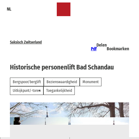
T
NL
o
Bookmark
Zoeken
Menu
c
lijst
o
n
t
e
Saksisch Zwitserland
Delen
n
Pdf
Bookmarken
t
Historische personenlift Bad Schandau
Bergspoor/berglift
Bezienswaardigheid
Monument
Uitkijkpunt/-toren
Toegankelijkheid