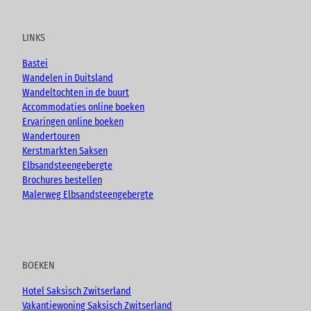
u
c
s
o
t
e
t
g
u
b
a
LINKS
b
o
g
e
o
r
Bastei
k
a
Wandelen in Duitsland
m
Wandeltochten in de buurt
Accommodaties online boeken
Ervaringen online boeken
Wandertouren
Kerstmarkten Saksen
Elbsandsteengebergte
Brochures bestellen
Malerweg Elbsandsteengebergte
BOEKEN
Hotel Saksisch Zwitserland
Vakantiewoning Saksisch Zwitserland