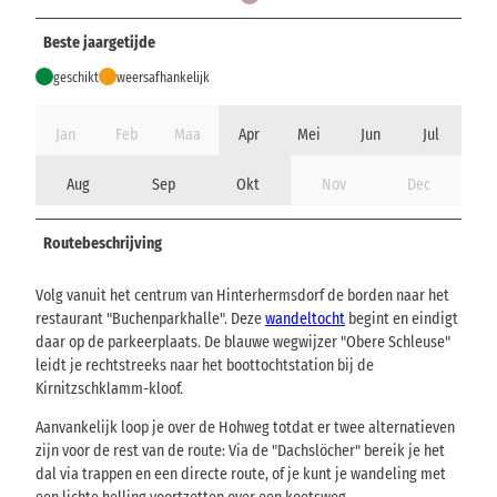
Beste jaargetijde
geschikt
weersafhankelijk
Jan
Feb
Maa
Apr
Mei
Jun
Jul
Aug
Sep
Okt
Nov
Dec
Routebeschrijving
Volg vanuit het centrum van Hinterhermsdorf de borden naar het
restaurant "Buchenparkhalle". Deze
wandeltocht
begint en eindigt
daar op de parkeerplaats. De blauwe wegwijzer "Obere Schleuse"
leidt je rechtstreeks naar het boottochtstation bij de
Kirnitzschklamm-kloof.
Aanvankelijk loop je over de Hohweg totdat er twee alternatieven
zijn voor de rest van de route: Via de "Dachslöcher" bereik je het
dal via trappen en een directe route, of je kunt je wandeling met