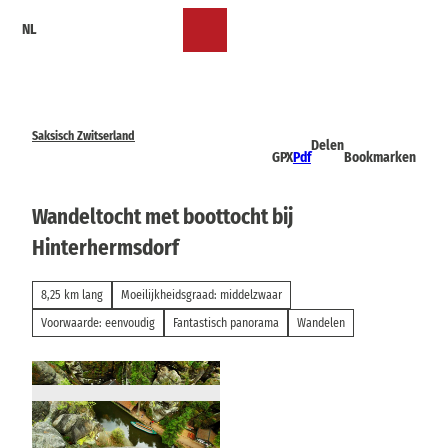
T
NL
o
Bookmark
Zoeken
Menu
c
lijst
o
n
t
e
Saksisch Zwitserland
Delen
n
GPX
Pdf
Bookmarken
t
Wandeltocht met boottocht bij
Hinterhermsdorf
8,25 km lang
Moeilijkheidsgraad: middelzwaar
Voorwaarde: eenvoudig
Fantastisch panorama
Wandelen