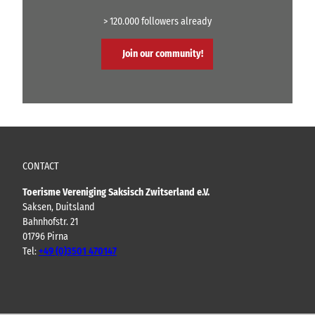
> 120.000 followers already
Join our community!
CONTACT
Toerisme Vereniging Saksisch Zwitserland e.V.
Saksen, Duitsland
Bahnhofstr. 21
01796 Pirna
Tel:
+49 (0)3501 470147
Y
F
I
B
o
a
n
l