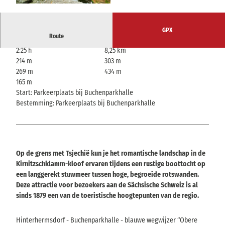
© V. Sojka, V. Sojka
GPX
Route
2:25 h
8,25 km
214 m
303 m
269 m
434 m
165 m
Start: Parkeerplaats bij Buchenparkhalle
Bestemming: Parkeerplaats bij Buchenparkhalle
Op de grens met Tsjechië kun je het romantische landschap in de
Kirnitzschklamm-kloof ervaren tijdens een rustige boottocht op
een langgerekt stuwmeer tussen hoge, begroeide rotswanden.
Deze attractie voor bezoekers aan de Sächsische Schweiz is al
sinds 1879 een van de toeristische hoogtepunten van de regio.
Hinterhermsdorf - Buchenparkhalle - blauwe wegwijzer “Obere