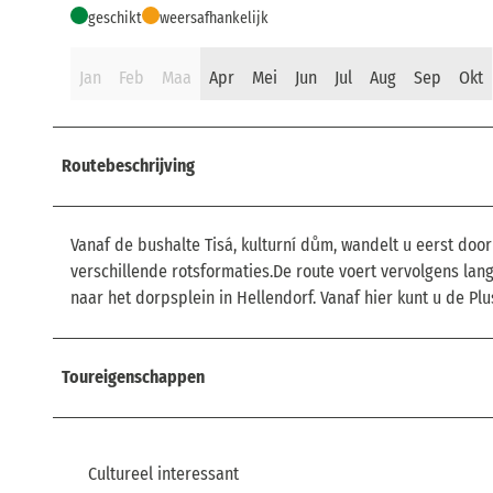
geschikt
weersafhankelijk
Jan
Feb
Maa
Apr
Mei
Jun
Jul
Aug
Sep
Okt
Routebeschrijving
Vanaf de bushalte Tisá, kulturní dům, wandelt u eerst doo
verschillende rotsformaties.De route voert vervolgens lang
naar het dorpsplein in Hellendorf. Vanaf hier kunt u de Plu
Toureigenschappen
Cultureel interessant