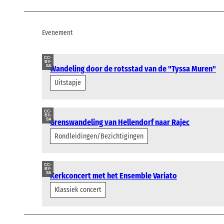
Evenement
CC-
BY-
SA
Wandeling door de rotsstad van de "Tyssa Muren"
Uitstapje
CC-
BY-
SA
Grenswandeling van Hellendorf naar Rajec
Rondleidingen/Bezichtigingen
CC-
BY-
SA
Kerkconcert met het Ensemble Variato
Klassiek concert