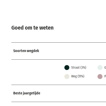
Goed om te weten
Soorten wegdek
Straat (3%)
G
Weg (51%)
P
Beste jaargetijde