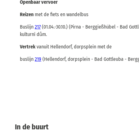
Openbaar vervoer
Reizen
met de fiets en wandelbus
Buslijn
217
(01.04.-30.10.) (Pirna - Berggießhübel - Bad Got
kulturní dům.
Vertrek
vanuit Hellendorf, dorpsplein met de
buslijn
219
(Hellendorf, dorpsplein - Bad Gottleuba - Berg
In de buurt