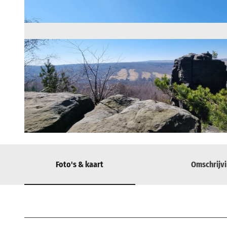
© Touristinformation Bad Gottleuba-Berggießhübel, Tourismusverband Sächsische Schweiz
Foto's & kaart
Omschrijv