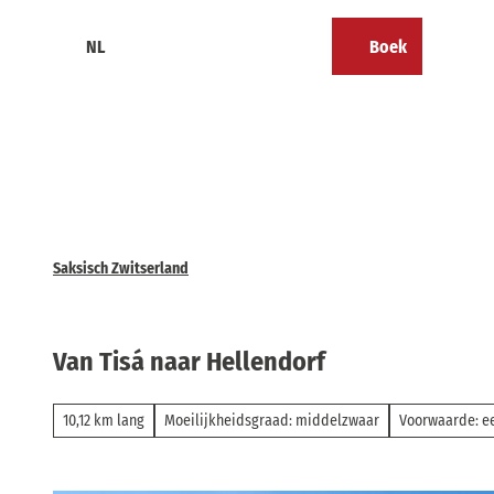
T
o
NL
Boek
Calendar
Bookmark
Zoeken
Menu
c
lijst
o
n
t
e
n
t
Saksisch Zwitserland
Van Tisá naar Hellendorf
10,12 km lang
Moeilijkheidsgraad: middelzwaar
Voorwaarde: e