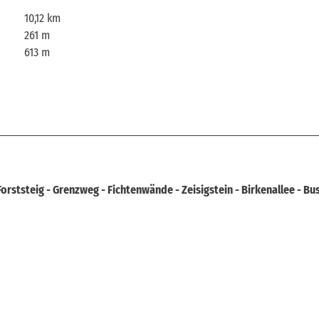
10,12 km
261 m
613 m
 Forststeig - Grenzweg - Fichtenwände - Zeisigstein - Birkenallee - Bu