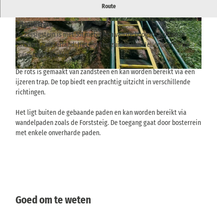
Zandstenen kliffen aan de westelijke rand van Saksisch
Route
Zwitserland met verreikend uitzicht op het Oostelijke
Ertsgebergte.
© via
www.saechsische-schweiz.de
, Yvonne Brü
© via
www.saechsische-schweiz.de
, Yvonne Brü
ckner |
CC-BY-SA
ckner |
CC-BY-SA
De Zeisigstein is met 551 meter een van de hoogste punten in
Saksisch Zwitserland. Het ligt ten zuiden van Hellendorf op de
grens met Tsjechië.
De rots is gemaakt van zandsteen en kan worden bereikt via een
© via
www.saechsische-schweiz.de
, Yvonne Brückner |
CC-BY-SA
ijzeren trap. De top biedt een prachtig uitzicht in verschillende
richtingen.
Het ligt buiten de gebaande paden en kan worden bereikt via
wandelpaden zoals de Forststeig. De toegang gaat door bosterrein
met enkele onverharde paden.
Goed om te weten