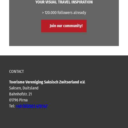
YOUR VISUAL TRAVEL INSPIRATION
> 120.000 followers already
Join our community!
CONTACT
Toerisme Vereniging Saksisch Zwitserland e.V.
Saksen, Duitsland
Bahnhofstr. 21
01796 Pirna
Tel:
+49 (0)3501 470147
Y
F
I
B
o
a
n
l