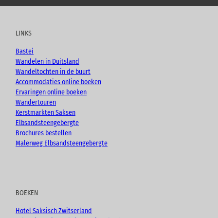
u
c
s
o
t
e
t
g
u
b
a
LINKS
b
o
g
e
o
r
Bastei
k
a
Wandelen in Duitsland
m
Wandeltochten in de buurt
Accommodaties online boeken
Ervaringen online boeken
Wandertouren
Kerstmarkten Saksen
Elbsandsteengebergte
Brochures bestellen
Malerweg Elbsandsteengebergte
BOEKEN
Hotel Saksisch Zwitserland