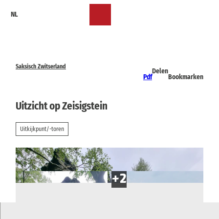
T
NL
o
Bookmark
Zoeken
Menu
c
lijst
o
n
t
e
Saksisch Zwitserland
Delen
n
Pdf
Bookmarken
t
Uitzicht op Zeisigstein
Uitkijkpunt/-toren