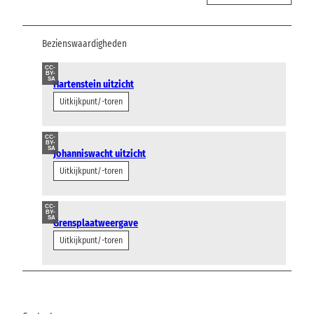
Bezienswaardigheden
CC-
BY-
SA
Hartenstein uitzicht
Uitkijkpunt/-toren
CC-
BY-
SA
Johanniswacht uitzicht
Uitkijkpunt/-toren
CC-
BY-
SA
Grensplaatweergave
Uitkijkpunt/-toren