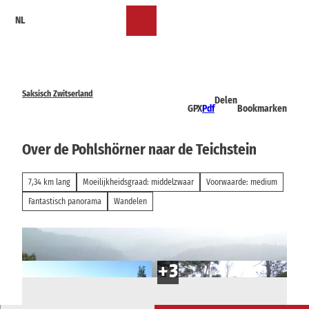
T
NL
o
Bookmark
Zoeken
Menu
c
lijst
o
n
t
e
Saksisch Zwitserland
Delen
n
GPX
Pdf
Bookmarken
t
Over de Pohlshörner naar de Teichstein
7,34 km lang
Moeilijkheidsgraad: middelzwaar
Voorwaarde: medium
Fantastisch panorama
Wandelen