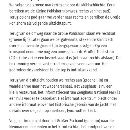
We volgen de groene markeringen door de Mühlschlüchte. Eerst
bereiken we de Kleine Pohlshorn (omweg rechts van het pad).
Terug op ons pad gaan we verder naar rechts en bereiken de Große
Pohlshorn als volgende uitzichtspunt.
Terug van de omweg naar de Große Pohlshorn slaan we rechtsaf
(groene lijn). Later gaan we bergafwaarts, steken de Kirnitzsch
over en blijven de groene lijn bergopwaarts volgen. Op een
kruispunt nemen we nog een omweg naar de Großer Teichstein
(412m), die zeker een bezoek waard is (iets naar rechts afslaan). De
beklimming vereist vaste tred en gevoel voor avontuur. Het
geërodeerde zandsteen bij de top is indrukwekkend.
Terug van dit uitzicht houden we rechts aan (groene lijn) en
wandelen we naar het wapenarsenaal. Het Zeughaus is nu een
klein restaurant; het informatiecentrum Zeughaus National Park is
een huis verder te bezoeken. Het informatiecentrum biedt onder
andere informatie over het historische gebruik van de jacht met
details over de jacht op auerhoen, lynx, wolf en hert.
Volg het brede pad door het Großer Zschand (gele lijn) naar de
Neumannmühle molen in het Kirnitzschtal, het eindpunt van de