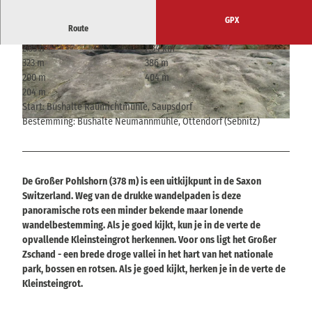
GPX
Route
2:35 h
7,34 km
© © Nationalparkverwaltung Sächsische Schwei
© © Nationalparkverwaltung Sächsische Schwei
323 m
386 m
z
z
200 m
404 m
204 m
Start: Bushalte Räumichtmühle, Saupsdorf
Bestemming: Bushalte Neumannmühle, Ottendorf (Sebnitz)
© Anne Seltmann / STAATSBETRIEB SACHSENFORST Nationalparkverwaltung Sächsische Schweiz,
Tourismusverband Sächsische Schweiz
De Großer Pohlshorn (378 m) is een uitkijkpunt in de Saxon
Switzerland. Weg van de drukke wandelpaden is deze
panoramische rots een minder bekende maar lonende
wandelbestemming. Als je goed kijkt, kun je in de verte de
opvallende Kleinsteingrot herkennen. Voor ons ligt het Großer
Zschand - een brede droge vallei in het hart van het nationale
park, bossen en rotsen. Als je goed kijkt, herken je in de verte de
Kleinsteingrot.