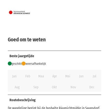
Goed om te weten
Beste jaargetijde
geschikt
weersafhankelijk
Jan
Feb
Maa
Apr
Mei
Jun
Jul
Aug
Sep
Okt
Nov
Dec
Routebeschrijving
De wandeling begint bij de bushalte Räumichtmühle in Saupsdorf.