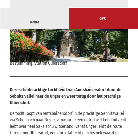
GPX
Route
4:30 h
13,08 km
© ELBSANDSTEINGUIDES Sächsische Schwei
© ELBSANDSTEINGUIDES Sächsische Schwei
350 m
370 m
z, Tourismusverband Sächsische Schweiz
z, Tourismusverband Sächsische Schweiz
221 m
527 m
306 m
Start: Station Amtshainersdorf
Bestemming: Station Ulbersdorf
© ELBSANDSTEINGUIDES Sächsische Schweiz, Tourismusverband Sächsische Schweiz
Deze schilderachtige tocht leidt van Amtshainersdorf door de
Sebnitz vallei naar de Unger en weer terug door het prachtige
Ulbersdorf.
De tocht loopt van Amtshainersdorf in de prachtige Sebnitzvallei
via Schönbach naar Unger, vanwaar je een indrukwekkend uitzicht
hebt over heel Saksisch Zwitserland. Vanaf Unger leidt de route
terug door Ulbersdorf, een dorp dat echt een bezoek waard is.