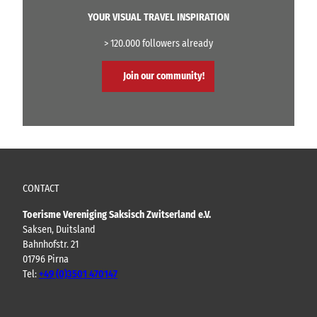
YOUR VISUAL TRAVEL INSPIRATION
> 120.000 followers already
Join our community!
CONTACT
Toerisme Vereniging Saksisch Zwitserland e.V.
Saksen, Duitsland
Bahnhofstr. 21
01796 Pirna
Tel:
+49 (0)3501 470147
Y
F
I
B