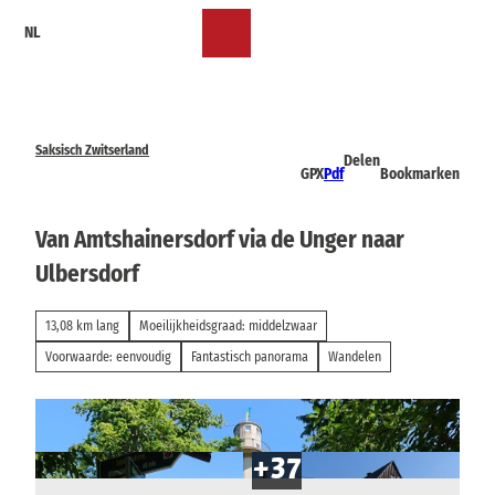
T
NL
o
Bookmark
Zoeken
Menu
c
lijst
o
n
t
e
Saksisch Zwitserland
Delen
n
GPX
Pdf
Bookmarken
t
Van Amtshainersdorf via de Unger naar
Ulbersdorf
13,08 km lang
Moeilijkheidsgraad: middelzwaar
Voorwaarde: eenvoudig
Fantastisch panorama
Wandelen