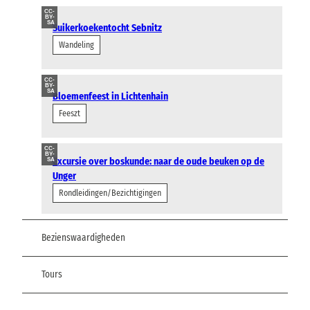
CC-
BY-
SA
Suikerkoekentocht Sebnitz
Wandeling
CC-
BY-
SA
Bloemenfeest in Lichtenhain
Feeszt
CC-
BY-
Excursie over boskunde: naar de oude beuken op de
SA
Unger
Rondleidingen/Bezichtigingen
Bezienswaardigheden
Tours