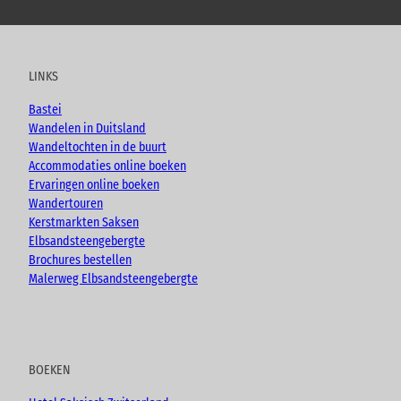
o
a
n
l
u
c
s
o
t
e
t
g
u
b
a
LINKS
b
o
g
e
o
r
Bastei
k
a
Wandelen in Duitsland
m
Wandeltochten in de buurt
Accommodaties online boeken
Ervaringen online boeken
Wandertouren
Kerstmarkten Saksen
Elbsandsteengebergte
Brochures bestellen
Malerweg Elbsandsteengebergte
BOEKEN