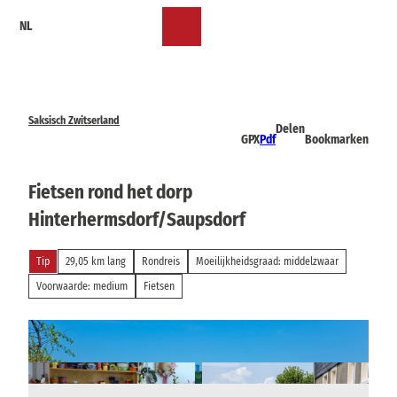
T
NL
o
Bookmark
Zoeken
Menu
c
lijst
o
n
t
e
Saksisch Zwitserland
Delen
n
GPX
Pdf
Bookmarken
t
Fietsen rond het dorp
Hinterhermsdorf/Saupsdorf
Tip
29,05 km lang
Rondreis
Moeilijkheidsgraad: middelzwaar
Voorwaarde: medium
Fietsen