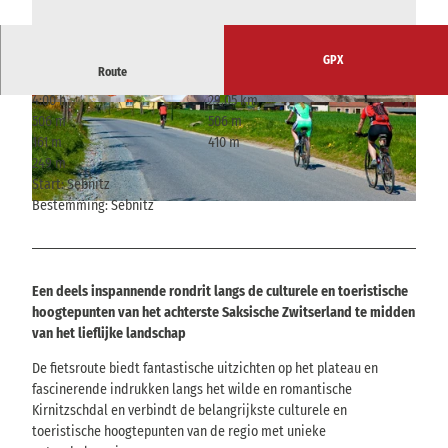
GPX
Route
4:00 h
29,05 km
© TIS TVSSW | AI-geoptimaliseerd
© Florian Tyrowski, Tourismusverband Sächsisc
506 m
506 m
he Schweiz e.V.
161 m
410 m
249 m
Start: Sebnitz
Bestemming: Sebnitz
© Archiv TMGS Sylvio Dittrich, Tourismusverband Sächsische Schweiz
Een deels inspannende rondrit langs de culturele en toeristische
hoogtepunten van het achterste Saksische Zwitserland te midden
van het lieflijke landschap
De fietsroute biedt fantastische uitzichten op het plateau en
fascinerende indrukken langs het wilde en romantische
Kirnitzschdal en verbindt de belangrijkste culturele en
toeristische hoogtepunten van de regio met unieke