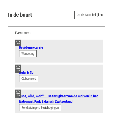
In de buurt
Op de kaart bekijken
Evenement
CC-
BY
Kruidenexcursie
Wandeling
CC-
BY-
SA
Bula & Co
Clubconcert
CC-
BY-
„Bos, wild, wolf“ – De terugkeer van de wolven in het
SA
Nationaal Park Saksisch Zwitserland
Rondleidingen/Bezichtigingen