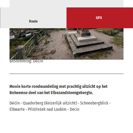
GPX
Route
3:00 h
7,04 km
© Madlen Rogge, Tourismusverband Sächsisch
© Madlen Rogge, Tourismusverband Sächsisch
281 m
278 m
e Schweiz
e Schweiz |
CC-BY-SA
161 m
309 m
148 m
Start: Děčín
Bestemming: Děčín
© Madlen Rogge, Tourismusverband Sächsische Schweiz
Mooie korte rondwandeling met prachtig uitzicht op het
Boheemse deel van het Elbezandsteengebergte.
Děčín - Quaderberg (Keizerlijk uitzicht) - Schneebergblick -
Elbwarte - Přístřešek nad Loubím - Decin