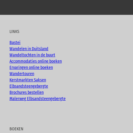
Y
F
I
B
o
a
n
l
u
c
s
o
t
e
t
g
u
b
a
LINKS
b
o
g
e
o
r
Bastei
k
a
Wandelen in Duitsland
m
Wandeltochten in de buurt
Accommodaties online boeken
Ervaringen online boeken
Wandertouren
Kerstmarkten Saksen
Elbsandsteengebergte
Brochures bestellen
Malerweg Elbsandsteengebergte
BOEKEN