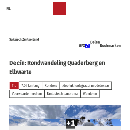
T
NL
o
Bookmark
Zoeken
Menu
c
lijst
o
n
t
e
Saksisch Zwitserland
Delen
n
GPX
Pdf
Bookmarken
t
Děčín: Rondwandeling Quaderberg en
Elbwarte
Tip
7,04 km lang
Rondreis
Moeilijkheidsgraad: middelzwaar
Voorwaarde: medium
Fantastisch panorama
Wandelen