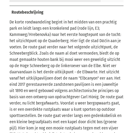
Routebeschrijving
De korte rondwandeling begint in het midden van een prachtig
park en leidt langs een kronkelend pad (rode lijn, E3;
Kammweg/Hrebenovka) naar het eerste hoogtepunt van de tocht:
het uitzichtpunt op de Quaderberg. Hier ligt de stad Děčín aan je
voeten. De route gaat verder naar het volgende uitzichtpunt, de
Schneebergblick. Zoals de naam al doet vermoeden, biedt de op
maat gemaakte houten bank bij mooi weer een geweldig uitzicht
op de Hoge Schneeberg op de linkeroever van de Elbe. Niet ver
daarvandaan is het derde uitkijkpunt - de Elbwarte. Het uitzicht
vanaf het uitkijkpaviljoen doet de naam "Elbcanyon" eer aan. Het
eind 2017 gerestaureerde zandstenen paviljoen is een juweeltje
uit 1890 en werd gebouwd volgens architectonische principes op
basis van een ontwerp van opdrachtgever Carl Hönig. De route gaat
verder, nu licht bergafwaarts. Voordat u weer bergopwaarts gaat,
is er een overdekte rustplaats waar u kunt sporten op outdoor
sporttoestellen. De route gaat verder langs een gedenkobelisk en
een kleine begraafplaats met een kapel door dicht bos (groene
pijl). Hier kom je nog een mooie rustplaats tegen met een vijver