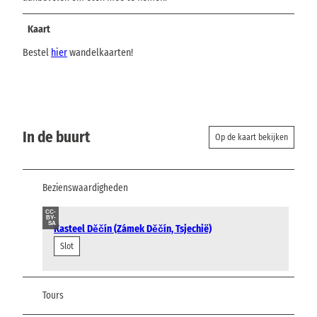
Kaart
Bestel
hier
wandelkaarten!
In de buurt
Op de kaart bekijken
Bezienswaardigheden
CC-
BY-
SA
Kasteel Děčín (Zámek Děčín, Tsjechië)
Slot
Tours