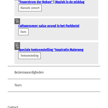
"Feuerstrom der Reben" | Muziek in de middag
Klassiek concert
CC-
BY
Cultuurzomer: salsa-avond in het Parkhotel
Dans
CC-
BY-
SA
Speciale tentoonstelling "Inspiratie Malerweg
Tentoonstelling
Bezienswaardigheden
Tours
Contact