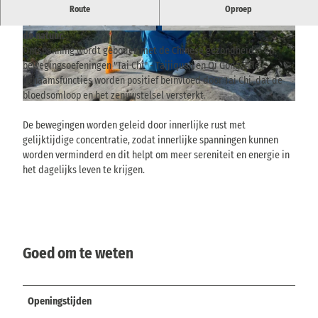
Taijiquan workshops in Saksisch Zwitserland voor iedereen die
Route
Oproep
op zoek is naar rust, beweging en mindfulness in harmonie met
de natuur.
© Taijiquan Sächsische Schweiz, Thomas Richt
© Taijiquan Sächsische Schweiz, Thomas Richt
er |
CC-BY-SA
er |
CC-BY-SA
Ontspanning wordt geboden met de Chinese gezondheids- en
bewegingsoefeningen "Tai Chi" - Taijiquan en Qi Gong. Alle
lichaamsfuncties worden positief beïnvloed door Tai Chi, dat de
bloedsomloop en het zenuwstelsel versterkt.
© Taijiquan Sächsische Schweiz, Thomas Richter |
CC-BY-SA
De bewegingen worden geleid door innerlijke rust met
gelijktijdige concentratie, zodat innerlijke spanningen kunnen
worden verminderd en dit helpt om meer sereniteit en energie in
het dagelijks leven te krijgen.
Goed om te weten
Openingstijden