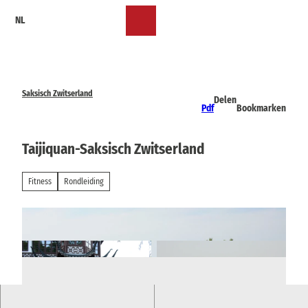
T
NL
o
Bookmark
Zoeken
Menu
c
lijst
o
n
t
e
Saksisch Zwitserland
Delen
n
Pdf
Bookmarken
t
Taijiquan-Saksisch Zwitserland
Fitness
Rondleiding