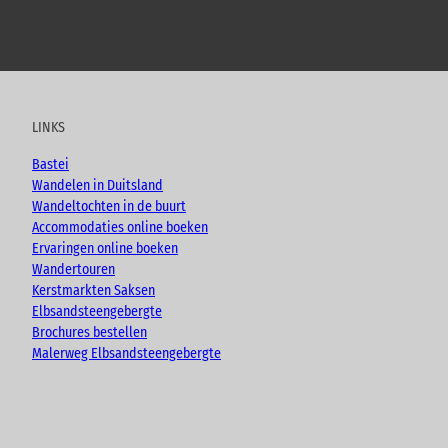
Y
F
I
B
o
a
n
l
u
c
s
o
t
e
t
g
u
b
a
LINKS
b
o
g
e
o
r
Bastei
k
a
Wandelen in Duitsland
m
Wandeltochten in de buurt
Accommodaties online boeken
Ervaringen online boeken
Wandertouren
Kerstmarkten Saksen
Elbsandsteengebergte
Brochures bestellen
Malerweg Elbsandsteengebergte