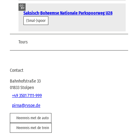
CC-
BY
Saksisch-Boheemse Nationale Parkspoorweg U28
(Smal-)spoor
Tours
Contact
Bahnhofstraße 33
01833
Stolpen
+49 3501 7111-999
pirna@rvsoe.de
Heenreis met de auto
Heenreis met de trein