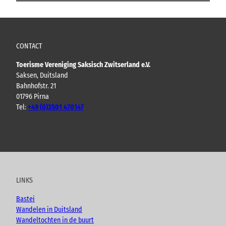
CONTACT
Toerisme Vereniging Saksisch Zwitserland e.V.
Saksen, Duitsland
Bahnhofstr. 21
01796 Pirna
Tel:
+49 (0)3501 470147
Y
F
I
B
o
a
n
l
u
c
s
o
t
e
t
g
u
b
a
LINKS
b
o
g
e
o
r
Bastei
k
a
Wandelen in Duitsland
m
Wandeltochten in de buurt