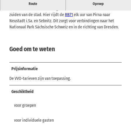
Station Stolpen maakt deel uit van de spoorlijn Pirna - Sebnitz.
Route
Oproep
Het treinstation van Pirna ligt buiten het stadscentrum in het
zuiden van de stad. Hier rijdt de
RB71
elk uur van Pirna naar
Neustadt i.Sa. en Sebnitz. Dit zorgt voor verbindingen naar het
Nationaal Park Sächsische Schweiz en in de richting van Dresden.
Goed om te weten
Prijsinformatie
De VVO-tarieven zijn van toepassing.
Geschiktheid
voor groepen
voor individuele gasten