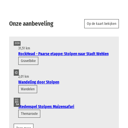
Onze aanbeveling
Op de kaart bekijken
CC0
31,51 km
RockHead - Paarse etappe: Stolpen naar Stadt Wehlen
Gravelbike
©
2,01 km
Wandeling door Stolpen
Wandelen
CC-
BY-
SA
Stedenspel Stolpen: Muizensafari
Themaroute