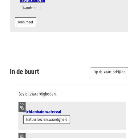
Bad Schandau
Wandelen
Toon meer
In de buurt
Op de kaart bekijken
Bezienswaardigheden
CC-
BY-
SA
Lichtenhain waterval
Natuur bezienswaardigheid
CC-
BY-