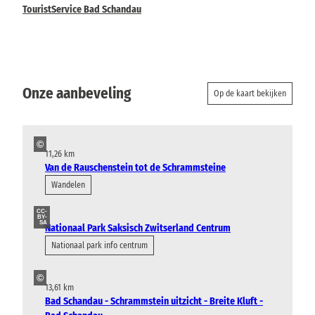
TouristService Bad Schandau
Onze aanbeveling
Op de kaart bekijken
©
11,26 km
Van de Rauschenstein tot de Schrammsteine
Wandelen
CC-
BY-
SA
Nationaal Park Saksisch Zwitserland Centrum
Nationaal park info centrum
©
13,61 km
Bad Schandau - Schrammstein uitzicht - Breite Kluft -