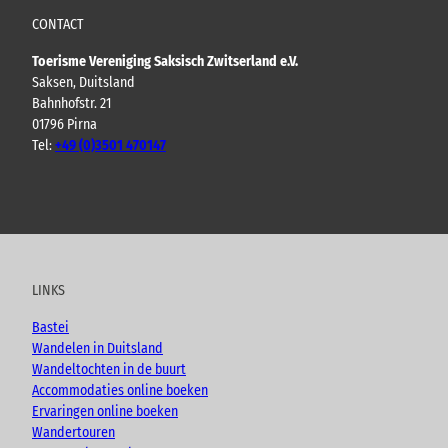
CONTACT
Toerisme Vereniging Saksisch Zwitserland e.V.
Saksen, Duitsland
Bahnhofstr. 21
01796 Pirna
Tel:
+49 (0)3501 470147
Y
F
I
B
o
a
n
l
u
c
s
o
t
e
t
g
u
b
a
LINKS
b
o
g
e
o
r
Bastei
k
a
Wandelen in Duitsland
m
Wandeltochten in de buurt
Accommodaties online boeken
Ervaringen online boeken
Wandertouren