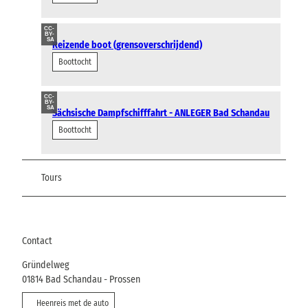
CC-
BY-
SA
Reizende boot (grensoverschrijdend)
Boottocht
CC-
BY-
SA
Sächsische Dampfschifffahrt - ANLEGER Bad Schandau
Boottocht
Tours
Contact
Gründelweg
01814
Bad Schandau
- Prossen
Heenreis met de auto