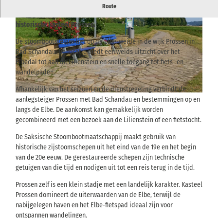
Opstapplaats voor tochten met de Saksische Stoomboot
Route
Maatschappij, direct aan het Elbe-fietspad en vlakbij het
historische kasteel Prossen.
De stoombootsteiger ligt op de Elbe-weide in de wijk Prossen in
Bad Schandau. De locatie biedt een weids uitzicht over het
Elbedal tot aan de Lilienstein en snelle toegang tot fiets- en
wandelpaden.
© via
www.saechsische-schweiz.de
, Yvonne Brückner |
CC-BY-SA
Afhankelijk van het seizoen en de dienstregeling verbindt de
© via
www.saechsische-schweiz.de
, Yvonne Brückner |
CC-BY-SA
aanlegsteiger Prossen met Bad Schandau en bestemmingen op en
langs de Elbe. De aankomst kan gemakkelijk worden
gecombineerd met een bezoek aan de Lilienstein of een fietstocht.
De Saksische Stoombootmaatschappij maakt gebruik van
historische zijstoomschepen uit het eind van de 19e en het begin
van de 20e eeuw. De gerestaureerde schepen zijn technische
getuigen van die tijd en nodigen uit tot een reis terug in de tijd.
Prossen zelf is een klein stadje met een landelijk karakter. Kasteel
Prossen domineert de uiterwaarden van de Elbe, terwijl de
nabijgelegen haven en het Elbe-fietspad ideaal zijn voor
ontspannen wandelingen.