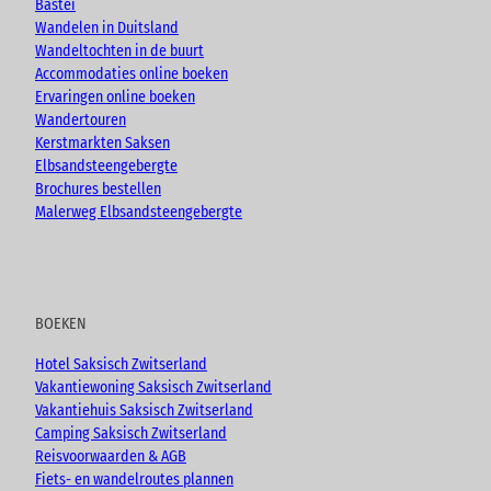
Bastei
k
a
Wandelen in Duitsland
m
Wandeltochten in de buurt
Accommodaties online boeken
Ervaringen online boeken
Wandertouren
Kerstmarkten Saksen
Elbsandsteengebergte
Brochures bestellen
Malerweg Elbsandsteengebergte
BOEKEN
Hotel Saksisch Zwitserland
Vakantiewoning Saksisch Zwitserland
Vakantiehuis Saksisch Zwitserland
Camping Saksisch Zwitserland
Reisvoorwaarden & AGB
Fiets- en wandelroutes plannen