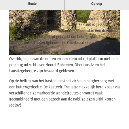
Gemakkelijk toegankelijke kasteelruïne met uitzichtpunt en
Route
Oproep
gezellige plek om te stoppen voor een verfrissing in de Lausitz.
De ruïnes van kasteel Tolštejn rijzen 670 meter boven Jiřetín pod
Jedlovou in Boheems Zwitserland uit. Het kasteel is gebouwd in de
13e of 14e eeuw en wordt voor het eerst genoemd in een document
uit 1337. Het werd lange tijd gebruikt om belangrijke
handelsroutes tussen Bohemen en Oberlausitz te beveiligen.
© České Švýcarsko, o. p. s., ? |
CC-BY-SA
Het kasteel werd in 1642 verwoest tijdens de Dertigjarige Oorlog.
© Mirek256 – Vlastní dílo / Wikipedia Lizenz BY SA |
CC-BY
Overblijfselen van de muren en een klein uitkijkplatform met een
prachtig uitzicht over Noord-Bohemen, Oberlausitz en het
Lausitzgebergte zijn bewaard gebleven.
Op de helling van het kasteel bevindt zich een bergherberg met
een buitengedeelte. De kasteelruïne is gemakkelijk bereikbaar via
verschillende gemarkeerde wandelroutes en wordt vaak
gecombineerd met een bezoek aan de nabijgelegen uitkijktoren
Jedlová.