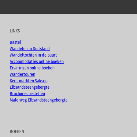
Y
F
I
B
o
a
n
l
u
c
s
o
t
e
t
g
u
b
a
LINKS
b
o
g
e
o
r
Bastei
k
a
Wandelen in Duitsland
m
Wandeltochten in de buurt
Accommodaties online boeken
Ervaringen online boeken
Wandertouren
Kerstmarkten Saksen
Elbsandsteengebergte
Brochures bestellen
Malerweg Elbsandsteengebergte
BOEKEN