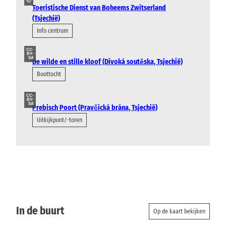
©
Toeristische Dienst van Boheems Zwitserland
(Tsjechië)
Info centrum
CC-
BY-
SA
De wilde en stille kloof (Divoká soutěska, Tsjechië)
Boottocht
CC-
BY-
SA
Prebisch Poort (Pravčická brána, Tsjechië)
Uitkijkpunt/-toren
In de buurt
Op de kaart bekijken