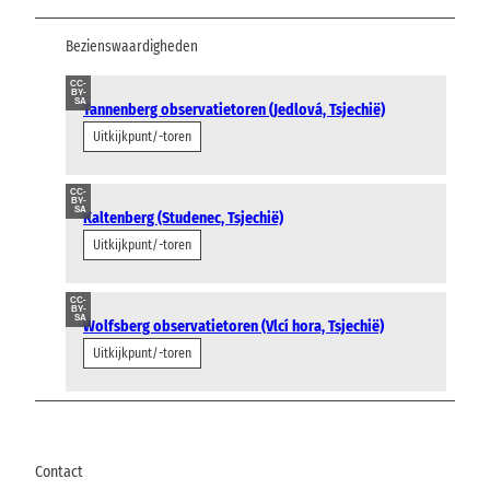
Bezienswaardigheden
CC-
BY-
SA
Tannenberg observatietoren (Jedlová, Tsjechië)
Uitkijkpunt/-toren
CC-
BY-
SA
Kaltenberg (Studenec, Tsjechië)
Uitkijkpunt/-toren
CC-
BY-
SA
Wolfsberg observatietoren (Vlcí hora, Tsjechië)
Uitkijkpunt/-toren
Contact