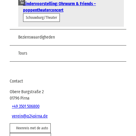
BY-
Kindervoorstelling: Ohrwurm & Friends –
SA
poppentheaterconcert
Schouwburg/Theater
Bezienswaardigheden
Tours
Contact
Obere Burgstraße 2
01796
Pirna
+49 3501 506800
verein@q24pirna.de
Heenreis met de auto