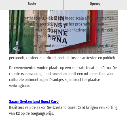
Cabaretpodium met een gevarieerd programma - concerten,
Route
Oproep
cabaret en lezingen in het hart van Pirna.
Het cabarettheater Q24 biedt een breed scala aan evenementen
voor een geïnteresseerd publiek. Op het programma staan
concerten, cabaret, theater, lezingen en lezingen - en er zijn ook
regelmatig formats voor kinderen.
© via
www.saechsische-schweiz.de
, Yvonne Brückner |
CC-BY-SA
Het podium wordt gerund door een toegewijde vereniging die de
ruimte bewust klein en overzichtelijk houdt. Dit zorgt voor een
© via
www.saechsische-schweiz.de
, Yvonne Brückner |
CC-BY-SA
persoonlijke sfeer met direct contact tussen artiesten en publiek.
De evenementen vinden plaats op een centrale locatie in Pirna. De
ruimte is eenvoudig, functioneel en biedt een intieme sfeer voor
culturele ontmoetingen. Drankjes zijn direct ter plaatse
verkrijgbaar.
Saxon Switzerland Guest Card
Bezitters van de Saxon Switzerland Guest Card krijgen een korting
van
€2
op de toegangsprijs.