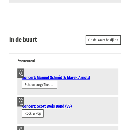
In de buurt
Op de kaart bekijken
Evenement
CC-
BY-
SA
Concert: Manuel Schmid & Marek Arnold
Schouwburg/Theater
CC-
BY-
SA
Concert: Scott Weis Band (VS)
Rock & Pop
CC-