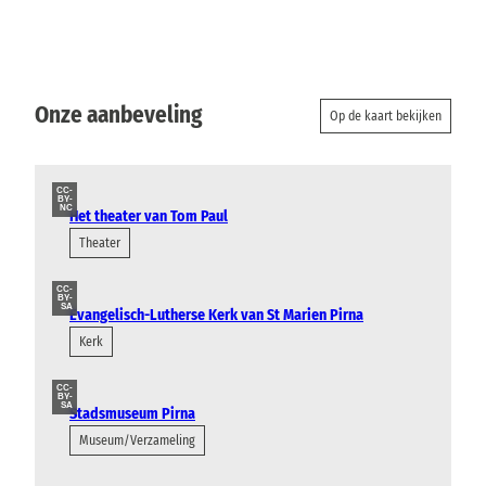
Onze aanbeveling
Op de kaart bekijken
CC-
BY-
NC
Het theater van Tom Paul
Theater
CC-
BY-
SA
Evangelisch-Lutherse Kerk van St Marien Pirna
Kerk
CC-
BY-
SA
Stadsmuseum Pirna
Museum/Verzameling