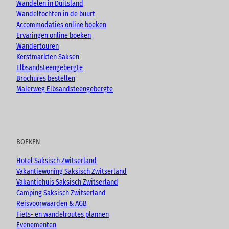
k
a
Wandelen in Duitsland
m
Wandeltochten in de buurt
Accommodaties online boeken
Ervaringen online boeken
Wandertouren
Kerstmarkten Saksen
Elbsandsteengebergte
Brochures bestellen
Malerweg Elbsandsteengebergte
BOEKEN
Hotel Saksisch Zwitserland
Vakantiewoning Saksisch Zwitserland
Vakantiehuis Saksisch Zwitserland
Camping Saksisch Zwitserland
Reisvoorwaarden & AGB
Fiets- en wandelroutes plannen
Evenementen