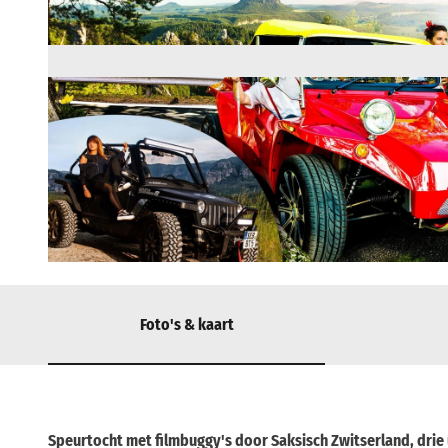
© via
www.saechsische-schweiz.de
, Erik Herbert |
CC-BY-SA
Foto's & kaart
Speurtocht met filmbuggy's door Saksisch Zwitserland, drie 