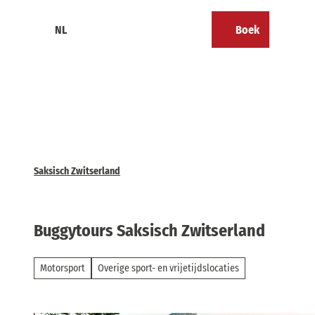
T
o
NL
Boek
Calendar
Bookmark
Zoeken
Menu
c
lijst
o
n
t
e
n
t
Saksisch Zwitserland
Buggytours Saksisch Zwitserland
Motorsport
Overige sport- en vrijetijdslocaties