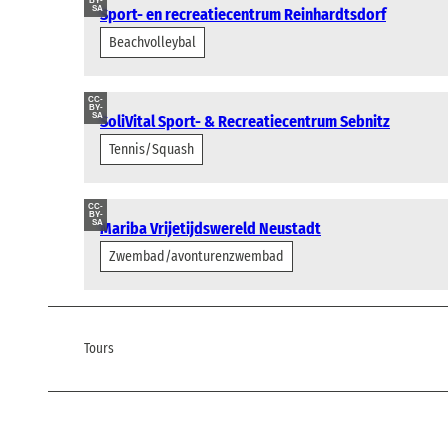
BY-
SA
Sport- en recreatiecentrum Reinhardtsdorf
Beachvolleybal
CC-
BY-
SA
SoliVital Sport- & Recreatiecentrum Sebnitz
Tennis/Squash
CC-
BY-
SA
Mariba Vrijetijdswereld Neustadt
Zwembad/avonturenzwembad
Tours