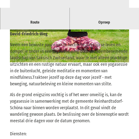
Een halve dag natuur, mindfulness & inspiratie - wandeling vanuit
Route
Oproep
Reinhardtsdorf langs de etappe van de Malerweg en Caspar-
David-Friedrich-Weg
© via
www.saechsische-schweiz.de
, Yvonne Brü
© Laloriel Photography Sarah Eidam |
ckner |
CC-BY-SA
CC-BY-SA
Neem een bewuste pauze van je hectische dagelijkse leven en
dompel je onder in een yogawandeling door het adembenemende
landschap van Saksisch Zwitserland, waar je niet alleen prachtige
uitzichten en een rustige natuur ervaart, maar ook een yogasessie
© Laloriel Photography Sarah Eidam |
CC-BY-SA
in de buitenlucht, geleide meditatie en momenten van
mindfulness.Trakteer jezelf op deze dag voor jezelf - met
beweging, natuurbeleving en kleine momenten van stilte.
Als de grond enigszins vochtig is of het weer onveilig is, kan de
yogasessie in samenwerking met de gemeente Reinhardtsdorf-
Schöna naar binnen worden verplaatst. In dit geval vindt de
wandeling gewoon plaats. De beslissing over de binnenoptie wordt
meestal drie dagen voor de datum genomen.
Diensten: