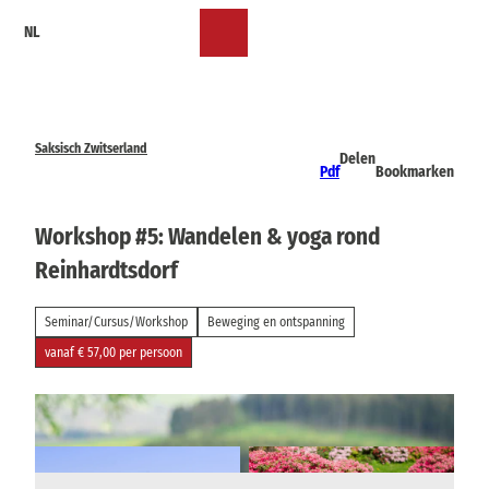
T
NL
o
Bookmark
Zoeken
Menu
c
lijst
o
n
t
e
Saksisch Zwitserland
Delen
n
Pdf
Bookmarken
t
Workshop #5: Wandelen & yoga rond
Reinhardtsdorf
Seminar/Cursus/Workshop
Beweging en ontspanning
vanaf € 57,00 per persoon