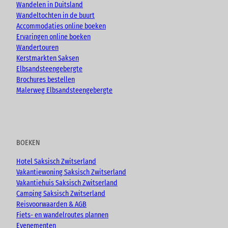
k
a
Wandelen in Duitsland
m
Wandeltochten in de buurt
Accommodaties online boeken
Ervaringen online boeken
Wandertouren
Kerstmarkten Saksen
Elbsandsteengebergte
Brochures bestellen
Malerweg Elbsandsteengebergte
BOEKEN
Hotel Saksisch Zwitserland
Vakantiewoning Saksisch Zwitserland
Vakantiehuis Saksisch Zwitserland
Camping Saksisch Zwitserland
Reisvoorwaarden & AGB
Fiets- en wandelroutes plannen
Evenementen