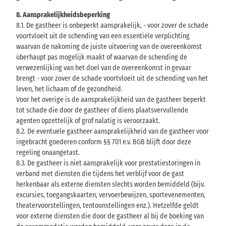
8. Aansprakelijkheidsbeperking
8.1. De gastheer is onbeperkt aansprakelijk, - voor zover de schade
voortvloeit uit de schending van een essentiële verplichting
waarvan de nakoming de juiste uitvoering van de overeenkomst
überhaupt pas mogelijk maakt of waarvan de schending de
verwezenlijking van het doel van de overeenkomst in gevaar
brengt - voor zover de schade voortvloeit uit de schending van het
leven, het lichaam of de gezondheid.
Voor het overige is de aansprakelijkheid van de gastheer beperkt
tot schade die door de gastheer of diens plaatsvervullende
agenten opzettelijk of grof nalatig is veroorzaakt.
8.2. De eventuele gastheer aansprakelijkheid van de gastheer voor
ingebracht goederen conform §§ 701 e.v. BGB blijft door deze
regeling onaangetast.
8.3. De gastheer is niet aansprakelijk voor prestatiestoringen in
verband met diensten die tijdens het verblijf voor de gast
herkenbaar als externe diensten slechts worden bemiddeld (bijv.
excursies, toegangskaarten, vervoerbewijzen, sportevenementen,
theatervoorstellingen, tentoonstellingen enz.). Hetzelfde geldt
voor externe diensten die door de gastheer al bij de boeking van