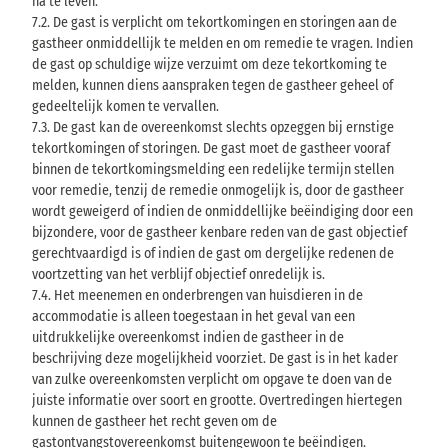
na te leven.
7.2. De gast is verplicht om tekortkomingen en storingen aan de
gastheer onmiddellijk te melden en om remedie te vragen. Indien
de gast op schuldige wijze verzuimt om deze tekortkoming te
melden, kunnen diens aanspraken tegen de gastheer geheel of
gedeeltelijk komen te vervallen.
7.3. De gast kan de overeenkomst slechts opzeggen bij ernstige
tekortkomingen of storingen. De gast moet de gastheer vooraf
binnen de tekortkomingsmelding een redelijke termijn stellen
voor remedie, tenzij de remedie onmogelijk is, door de gastheer
wordt geweigerd of indien de onmiddellijke beëindiging door een
bijzondere, voor de gastheer kenbare reden van de gast objectief
gerechtvaardigd is of indien de gast om dergelijke redenen de
voortzetting van het verblijf objectief onredelijk is.
7.4. Het meenemen en onderbrengen van huisdieren in de
accommodatie is alleen toegestaan in het geval van een
uitdrukkelijke overeenkomst indien de gastheer in de
beschrijving deze mogelijkheid voorziet. De gast is in het kader
van zulke overeenkomsten verplicht om opgave te doen van de
juiste informatie over soort en grootte. Overtredingen hiertegen
kunnen de gastheer het recht geven om de
gastontvangstovereenkomst buitengewoon te beëindigen.