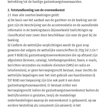
betrekking tot de huidige gastontvangstvoorwaarden.
2. Totstandkoming van de overeenkomst
2.1. Voor alle soorten boekingen geldt:
a) De basis van het aanbod van de gastheer en de boeking van de
gast zijn de beschrijving van de accommodatie en de aanvullende
informatie in de boekingsbasis (bijvoorbeeld toelichtingen op
classificatie) voor zover deze beschikbaar zijn voor de gast bij de
boeking.
b) Conform de wettelijke verplichtingen wordt de gast erop
gewezen dat volgens de wettelijke voorschriften (§ 312g lid 2 zin 1
punt 9 BGB) bij gastontvangstovereenkomsten die op afstand zijn
afgesloten (brieven, catalogi, telefoongesprekken, faxen, e-mails,
berichten verzonden via mobiele diensten (SMS) en radio en
telediensten), er geen herroepingsrecht bestaat, maar slechts de
wettelijke bepalingen over het niet-gebruik van huurdiensten (§
537 BGB) van toepassing zijn (zie ook punt 6 van deze
gastontvangstvoorwaarden). Er bestaat echter een
herroepingsrecht indien de gastontvangstovereenkomst buiten de
bedrijfsruimten is gesloten, tenzij de mondelinge
onderhandelingen waarop de overeenkomst is gebaseerd, op uw
eerdere bestelling als consument zijn gevoerd; in het