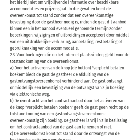
het hierbij niet om vrijblijvende informatie over beschikbare
accommodaties en prijzen gaat. In die gevallen komt de
overeenkomst tot stand zonder dat een overeenkomstige
bevestiging door de gastheer nodig is, indien de gast dit aanbod
binnen een in het aanbod eventueel genoemde termijn zonder
beperkingen, wijzigingen of uitbreidingen accepteert door middel
van een uitdrukkelijke verklaring, aanbetaling, restbetaling of
gebruikmaking van de accommodatie.
2.3. Voor boekingen die op het internet plaatsvinden, geldt voor de
totstandkoming van de overeenkomst:
a) Door het activeren van de knop (de button) "verplicht betalen
boeken" biedt de gast de gastheer de afsluiting van de
gastontvangstovereenkomst verbindend aan. De gast ontvangt
onmiddellijk een bevestiging van de ontvangst van zijn boeking
via elektronische weg.
b) De overdracht van het contractaanbod door het activeren van
de knop "verplicht betalen boeken" geeft de gast geen recht op de
totstandkoming van een gastontvangstovereenkomst
overeenkomstig zijn boeking. De gastheer is vrij in zijn beslissing
om het contractaanbod van de gast aan te nemen of niet.
c) De overeenkomst komt tot stand door de ontvangst van de