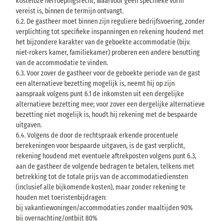
kosteloze herroepingsrecht, waarvoor geen specifieke vorm
vereist is, binnen de termijn ontvangt.
6.2. De gastheer moet binnen zijn reguliere bedrijfsvoering, zonder
verplichting tot specifieke inspanningen en rekening houdend met
het bijzondere karakter van de geboekte accommodatie (bijv.
niet-rokers kamer, familiekamer) proberen een andere benutting
van de accommodatie te vinden.
6.3. Voor zover de gastheer voor de geboekte periode van de gast
een alternatieve bezetting mogelijk is, neemt hij op zijn
aanspraak volgens punt 6.1 de inkomsten uit een dergelijke
alternatieve bezetting mee; voor zover een dergelijke alternatieve
bezetting niet mogelijk is, houdt hij rekening met de bespaarde
uitgaven.
6.4. Volgens de door de rechtspraak erkende procentuele
berekeningen voor bespaarde uitgaven, is de gast verplicht,
rekening houdend met eventuele aftrekposten volgens punt 6.3,
aan de gastheer de volgende bedragen te betalen, telkens met
betrekking tot de totale prijs van de accommodatiediensten
(inclusief alle bijkomende kosten), maar zonder rekening te
houden met toeristenbijdragen:
bij vakantiewoningen/accommodaties zonder maaltijden 90%
bij overnachting/ontbijt 80%