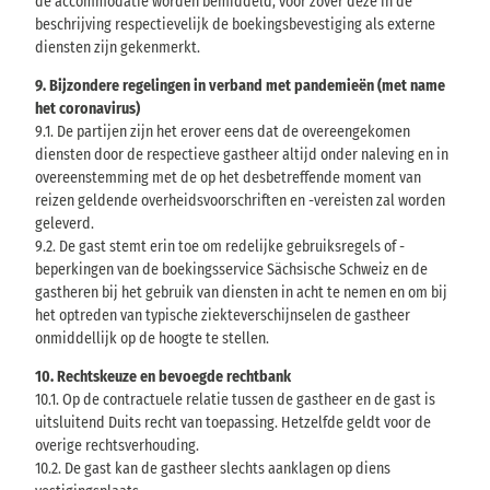
de accommodatie worden bemiddeld, voor zover deze in de
beschrijving respectievelijk de boekingsbevestiging als externe
diensten zijn gekenmerkt.
9. Bijzondere regelingen in verband met pandemieën (met name
het coronavirus)
9.1. De partijen zijn het erover eens dat de overeengekomen
diensten door de respectieve gastheer altijd onder naleving en in
overeenstemming met de op het desbetreffende moment van
reizen geldende overheidsvoorschriften en -vereisten zal worden
geleverd.
9.2. De gast stemt erin toe om redelijke gebruiksregels of -
beperkingen van de boekingsservice Sächsische Schweiz en de
gastheren bij het gebruik van diensten in acht te nemen en om bij
het optreden van typische ziekteverschijnselen de gastheer
onmiddellijk op de hoogte te stellen.
10. Rechtskeuze en bevoegde rechtbank
10.1. Op de contractuele relatie tussen de gastheer en de gast is
uitsluitend Duits recht van toepassing. Hetzelfde geldt voor de
overige rechtsverhouding.
10.2. De gast kan de gastheer slechts aanklagen op diens