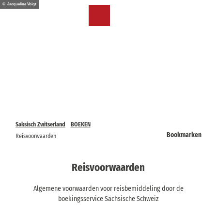
T
© Jacqueline Voigt
o
NL
Bookmark
Zoeken
Menu
c
lijst
o
n
t
e
n
t
Saksisch Zwitserland
BOEKEN
Bookmarken
Reisvoorwaarden
Reisvoorwaarden
Algemene voorwaarden voor reisbemiddeling door de
boekingsservice Sächsische Schweiz