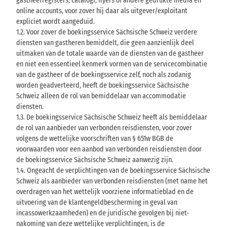
gastheerregisters, catalogi, flyers of andere gedrukte media en
online accounts, voor zover hij daar als uitgever/exploitant
expliciet wordt aangeduid.
1.2. Voor zover de boekingsservice Sächsische Schweiz verdere
diensten van gastheren bemiddelt, die geen aanzienlijk deel
uitmaken van de totale waarde van de diensten van de gastheer
en niet een essentieel kenmerk vormen van de servicecombinatie
van de gastheer of de boekingsservice zelf, noch als zodanig
worden geadverteerd, heeft de boekingsservice Sächsische
Schweiz alleen de rol van bemiddelaar van accommodatie
diensten.
1.3. De boekingsservice Sächsische Schweiz heeft als bemiddelaar
de rol van aanbieder van verbonden reisdiensten, voor zover
volgens de wettelijke voorschriften van § 651w BGB de
voorwaarden voor een aanbod van verbonden reisdiensten door
de boekingsservice Sächsische Schweiz aanwezig zijn.
1.4. Ongeacht de verplichtingen van de boekingsservice Sächsische
Schweiz als aanbieder van verbonden reisdiensten (met name het
overdragen van het wettelijk voorziene informatieblad en de
uitvoering van de klantengeldbescherming in geval van
incassowerkzaamheden) en de juridische gevolgen bij niet-
nakoming van deze wettelijke verplichtingen, is de