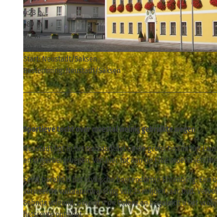
4:28 h
589 m
112 m
292 m
© siwi1 - fotolia.com, Tourismusverband Sächsische Schweiz
Start: Neustadt/Saksen
Bestemming: Neustadt/Saksen
Sportieve tocht over meestal weinig gebruikte wegen
Neustadt ligt in het Neustadtdal op de grens tussen het La
en Ungerbergruggen. Van hier tot aan de Elbe moet u iets me
Eerst bereikt u het idyllische boerendorpje Ehrenberg. Een 
verweerde vulkaanuitbarsting van 25 miljoen jaar oud. Vervo
Sebnitz volgend, bereikt u de Polenz en begeleidt u het vroli
fietsroute ontmoet.