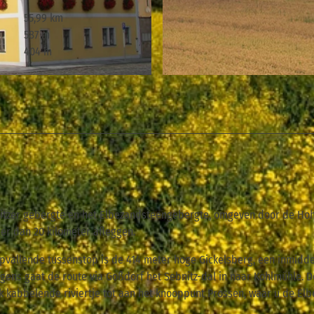
55,99 km
587 m
404 m
© Rico Richter, Tourismusverband Sächsische Schweiz
usitzer gebergte en het Elbezandsteengebergte, omgeven door de Ho
er dan 20 kilometer afleggen.
opvallende tussenstop is de 414 meter hoge Gickelsberg, een inmidde
lgens gaat de route via Goßdorf het Sebnitz-dal in naar Kohlmühle. D
jk kabbelende riviertje tot aan het knooppunt Prossen, waar u de Elb