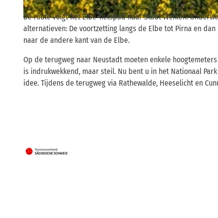
De route volgt het Elbe-fietspad naar Stadt Wehlen. Onderwe
© Rico Richter, Tourismusverband Sächsische Schweiz
alternatieven: De voortzetting langs de Elbe tot Pirna en dan
naar de andere kant van de Elbe.
Op de terugweg naar Neustadt moeten enkele hoogtemeters 
is indrukwekkend, maar steil. Nu bent u in het Nationaal Pa
idee. Tijdens de terugweg via Rathewalde, Heeselicht en Cun