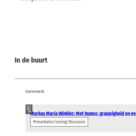
In de buurt
Evenement
CC-
BY-
SA
Markus Maria Winkler: Met humor, grappigheid en e
Presentatie/Lezing/Discussie