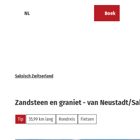
T
o
NL
Boek
Calendar
Bookmark
Zoeken
Menu
c
lijst
o
n
t
e
n
t
Saksisch Zwitserland
Zandsteen en graniet - van Neustadt/Sak
Tip
55,99 km lang
Rondreis
Fietsen