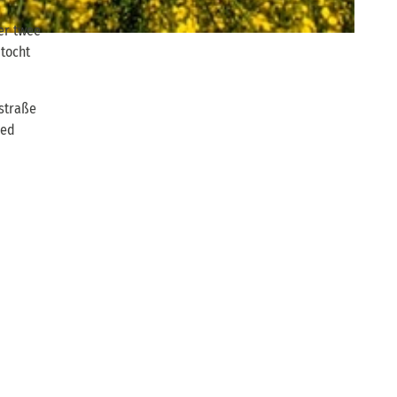
er twee
 tocht
straße
oed