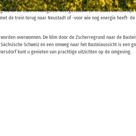
g wordt de Elbe in Königstein overgestoken. En in Stadt Wehlen zijn 
 met de trein terug naar Neustadt of -voor wie nog energie heeft- de
worden overwonnen. De klim door de Zscherregrund naar de Bastei
rk Sächsische Schweiz en een omweg naar het Basteiaussicht is een g
nersdorf kunt u genieten van prachtige uitzichten op de omgeving.