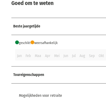
Goed om te weten
Beste jaargetijde
geschikt
weersafhankelijk
Jan
Feb
Maa
Apr
Mei
Jun
Jul
Aug
Sep
Okt
Toureigenschappen
Mogelijkheden voor retraite