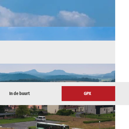
In de buurt
GPX