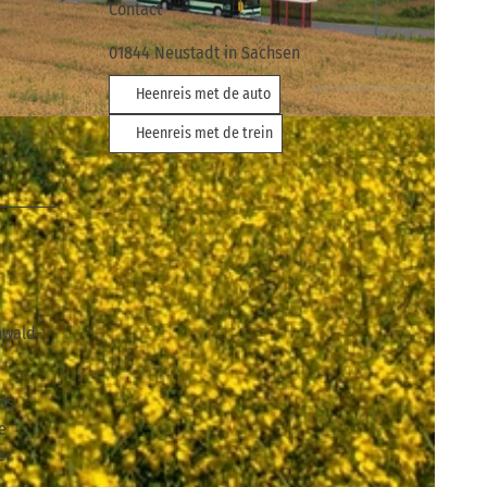
Contact
01844
Neustadt in Sachsen
Heenreis met de auto
Heenreis met de trein
hwald-
ls
e
e-