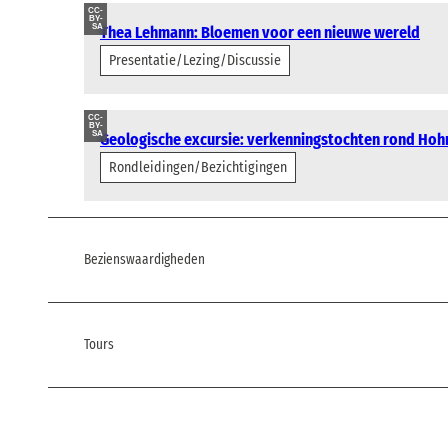
CC-
BY-
SA
Thea Lehmann: Bloemen voor een nieuwe wereld
Presentatie/Lezing/Discussie
CC-
BY-
SA
Geologische excursie: verkenningstochten rond Hoh
Rondleidingen/Bezichtigingen
Bezienswaardigheden
Tours