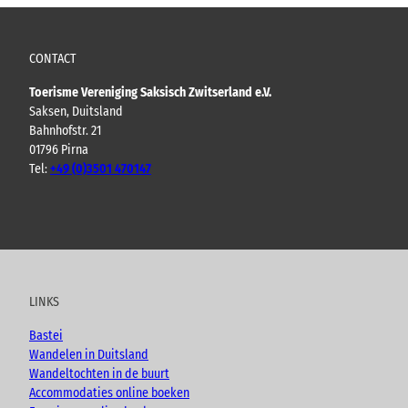
CONTACT
Toerisme Vereniging Saksisch Zwitserland e.V.
Saksen, Duitsland
Bahnhofstr. 21
01796 Pirna
Tel:
+49 (0)3501 470147
Y
F
I
B
o
a
n
l
u
c
s
o
t
e
t
g
u
b
a
LINKS
b
o
g
e
o
r
Bastei
k
a
Wandelen in Duitsland
m
Wandeltochten in de buurt
Accommodaties online boeken