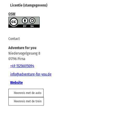
Licentie (stamgegevens)
OSW
Contact
Adventure for you
Niedervogelgesang 8
01796
Pirna
+49 15256015094
info@adventure-for-you.de
Website
Heenreis met de auto
Heenreis met de trein