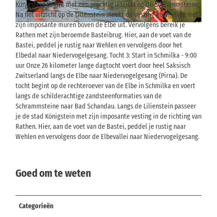
Königstein begint met een prachtig uitzicht op de Schrammsteine.
Na het uitzicht op de Lilienstein steekt de vesting Königstein met
zijn imposante muren boven de Elbe uit. Vervolgens bereik je
© Robert Hermsdorf |
CC-BY-SA
Rathen met zijn beroemde Basteibrug. Hier, aan de voet van de
Bastei, peddel je rustig naar Wehlen en vervolgens door het
Elbedal naar Niedervogelgesang. Tocht 3: Start in Schmilka - 9:00
uur Onze 26 kilometer lange dagtocht voert door heel Saksisch
Zwitserland langs de Elbe naar Niedervogelgesang (Pirna). De
tocht begint op de rechteroever van de Elbe in Schmilka en voert
langs de schilderachtige zandsteenformaties van de
Schrammsteine naar Bad Schandau. Langs de Lilienstein passeer
je de stad Königstein met zijn imposante vesting in de richting van
Rathen. Hier, aan de voet van de Bastei, peddel je rustig naar
Wehlen en vervolgens door de Elbevallei naar Niedervogelgesang.
Goed om te weten
Categorieën