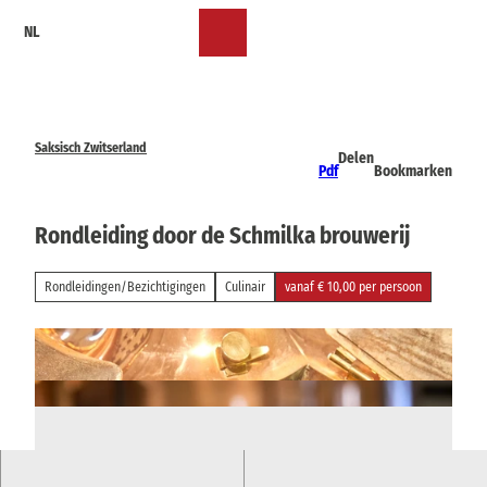
T
NL
o
Bookmark
Zoeken
Menu
c
lijst
o
n
t
e
Saksisch Zwitserland
Delen
n
Pdf
Bookmarken
t
Rondleiding door de Schmilka brouwerij
Rondleidingen/Bezichtigingen
Culinair
vanaf € 10,00 per persoon