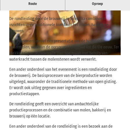
Rondleiding door de brouwerij in Schmilka met inzicht in de
Route
Oproep
molen, bakkerij en bierproductie.
De rondleiding door de brouwerij in Schmilka combineert
inzichten in de traditionele kunst van het malen, bakken en
brouwen.
Het evenement omvat een presentatie van de historische
© @ Achim Meurer, AchimMeurer.com |
CC-BY
watermolen, waarvan de oorsprong teruggaat tot de 17e eeuw. Ter
plekke krijgen bezoekers te zien hoe graan met behulp van
© @ Achim Meurer, AchimMeurer.com |
CC-BY
waterkracht tussen de molenstenen wordt verwerkt.
Een ander onderdeel van het evenement is een rondleiding door
de brouwerij. De basisprocessen van de bierproductie worden
uitgelegd, waaronder de traditionele methode van open gisting.
Er wordt ook uitleg gegeven over ingrediënten en
productiestappen.
De rondleiding geeft een overzicht van ambachtelijke
productieprocessen en de combinatie van molen, bakkerij en
brouwerij op één locatie.
Een ander onderdeel van de rondleiding is een bezoek aan de