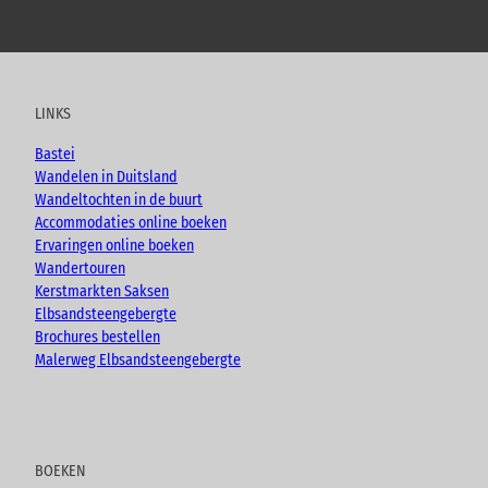
Y
F
I
B
o
a
n
l
u
c
s
o
t
e
t
g
u
b
a
LINKS
b
o
g
e
o
r
Bastei
k
a
Wandelen in Duitsland
m
Wandeltochten in de buurt
Accommodaties online boeken
Ervaringen online boeken
Wandertouren
Kerstmarkten Saksen
Elbsandsteengebergte
Brochures bestellen
Malerweg Elbsandsteengebergte
BOEKEN