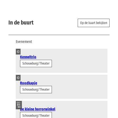
In de buurt
Op de kaart bekijken
Evenement
©
Kenneltrio
Schouwburg/Theater
©
Roodkapje
Schouwburg/Theater
CC-
BY-
NC
De kleine horrorwinkel
Schouwburg/Theater