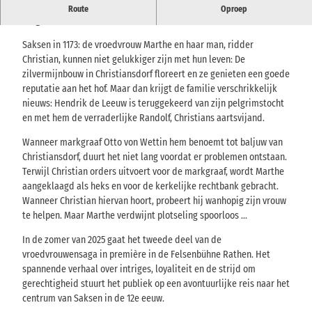
door Sabine Ebert
Route
Oproep
Stageversie door Odette Bereska
Saksen in 1173: de vroedvrouw Marthe en haar man, ridder
Christian, kunnen niet gelukkiger zijn met hun leven: De
zilvermijnbouw in Christiansdorf floreert en ze genieten een goede
reputatie aan het hof. Maar dan krijgt de familie verschrikkelijk
nieuws: Hendrik de Leeuw is teruggekeerd van zijn pelgrimstocht
en met hem de verraderlijke Randolf, Christians aartsvijand.
Wanneer markgraaf Otto von Wettin hem benoemt tot baljuw van
Christiansdorf, duurt het niet lang voordat er problemen ontstaan.
Terwijl Christian orders uitvoert voor de markgraaf, wordt Marthe
aangeklaagd als heks en voor de kerkelijke rechtbank gebracht.
Wanneer Christian hiervan hoort, probeert hij wanhopig zijn vrouw
te helpen. Maar Marthe verdwijnt plotseling spoorloos ...
In de zomer van 2025 gaat het tweede deel van de
vroedvrouwensaga in première in de Felsenbühne Rathen. Het
spannende verhaal over intriges, loyaliteit en de strijd om
gerechtigheid stuurt het publiek op een avontuurlijke reis naar het
centrum van Saksen in de 12e eeuw.