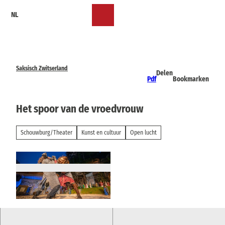
T
NL
o
Bookmark
Zoeken
Menu
c
lijst
o
n
t
e
Saksisch Zwitserland
Delen
n
Pdf
Bookmarken
t
Het spoor van de vroedvrouw
Schouwburg/Theater
Kunst en cultuur
Open lucht
© Landesbühnen Sachsen GmbH |
CC-BY-NC