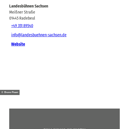
Landesbühnen Sachsen
Meißner Straße
01445
Radebeul
+49 351 89540
info@landesbuehnen-sachsen.de
Website
© Bruno Pisani