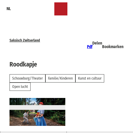
T
NL
o
Bookmark
Zoeken
Menu
c
lijst
o
n
t
e
Saksisch Zwitserland
Delen
n
Pdf
Bookmarken
t
Roodkapje
Schouwburg/Theater
Familie/Kinderen
Kunst en cultuur
Open lucht
© Landesbühnen Sachsen GmbH | AI-geoptim
aliseerd