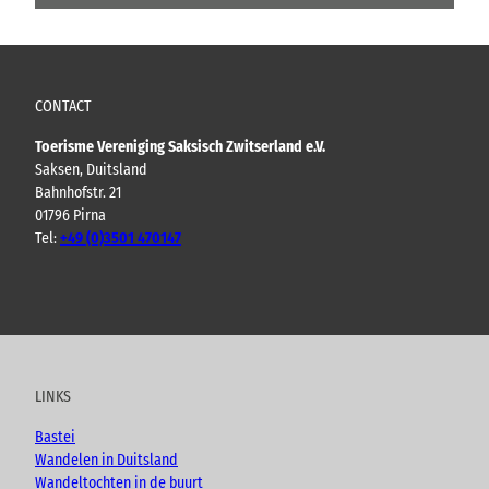
CONTACT
Toerisme Vereniging Saksisch Zwitserland e.V.
Saksen, Duitsland
Bahnhofstr. 21
01796 Pirna
Tel:
+49 (0)3501 470147
Y
F
I
B
o
a
n
l
u
c
s
o
t
e
t
g
u
b
a
LINKS
b
o
g
e
o
r
Bastei
k
a
Wandelen in Duitsland
m
Wandeltochten in de buurt