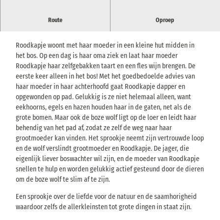
Toneelstuk gebaseerd op de gebroeders Grimm
Route
Oproep
Toneelversie van Manuel Schöbel
Roodkapje woont met haar moeder in een kleine hut midden in
het bos. Op een dag is haar oma ziek en laat haar moeder
Roodkapje haar zelfgebakken taart en een fles wijn brengen. De
eerste keer alleen in het bos! Met het goedbedoelde advies van
haar moeder in haar achterhoofd gaat Roodkapje dapper en
opgewonden op pad. Gelukkig is ze niet helemaal alleen, want
eekhoorns, egels en hazen houden haar in de gaten, net als de
grote bomen. Maar ook de boze wolf ligt op de loer en leidt haar
behendig van het pad af, zodat ze zelf de weg naar haar
grootmoeder kan vinden. Het sprookje neemt zijn vertrouwde loop
en de wolf verslindt grootmoeder en Roodkapje. De jager, die
eigenlijk liever boswachter wil zijn, en de moeder van Roodkapje
snellen te hulp en worden gelukkig actief gesteund door de dieren
om de boze wolf te slim af te zijn.
Een sprookje over de liefde voor de natuur en de saamhorigheid
waardoor zelfs de allerkleinsten tot grote dingen in staat zijn.