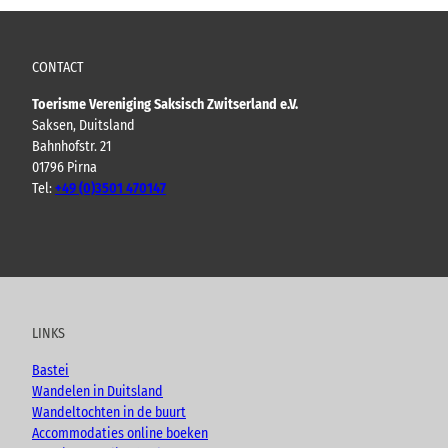
CONTACT
Toerisme Vereniging Saksisch Zwitserland e.V.
Saksen, Duitsland
Bahnhofstr. 21
01796 Pirna
Tel:
+49 (0)3501 470147
Y
F
I
B
o
a
n
l
u
c
s
o
t
e
t
g
u
b
a
LINKS
b
o
g
e
o
r
Bastei
k
a
Wandelen in Duitsland
m
Wandeltochten in de buurt
Accommodaties online boeken