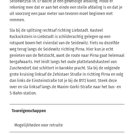
Seidewitztal in. Er wacht je een geweldige afdaling. Houd er
rekening mee dat er aan het einde een steile afdaling is en dat je
uit voorzorg een paar meter van tevoren moet beginnen met
remmen.
Sla bij de splitsing rechtsaf richting Liebstadt. Kasteel
Kuckuckstein in Liebstadt is schilderachtig gelegen op een
rotspunt boven het rivierdal van de Seidewitz. Fiets nu dezelfde
weg terug langs de Seidewitz richting Pirna. Hier kun je echt
genieten van de fietstocht, want de route naar Pirna gaat helemaal
bergafwaarts. Het leidt langs het oude plattelandskasteel van
Zuschendorf, dat schittert in barokke pracht. Sla bij de volgende
grote kruising linksaf de Zehistaer Straße in richting Pirna en volg
dan links de Einsteinstraße tot je bij de B172 komt. Steek deze
over en sla linksaf langs de Maxim-Gorki-Straße naar het bus- en
S-Bahn-station.
Toureigenschappen
Mogelijkheden voor retraite