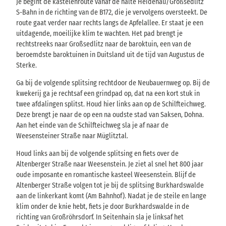
Je begint de kastelenroute vanaf de halte Heidenau/Großsedlitz
S-Bahn in de richting van de B172, die je vervolgens oversteekt. De
route gaat verder naar rechts langs de Apfelallee. Er staat je een
uitdagende, moeilijke klim te wachten. Het pad brengt je
rechtstreeks naar Großsedlitz naar de baroktuin, een van de
beroemdste baroktuinen in Duitsland uit de tijd van Augustus de
Sterke.
Ga bij de volgende splitsing rechtdoor de Neubauernweg op. Bij de
kwekerij ga je rechtsaf een grindpad op, dat na een kort stuk in
twee afdalingen splitst. Houd hier links aan op de Schilfteichweg.
Deze brengt je naar de op een na oudste stad van Saksen, Dohna.
Aan het einde van de Schilfteichweg sla je af naar de
Weesensteiner Straße naar Müglitztal.
Houd links aan bij de volgende splitsing en fiets over de
Altenberger Straße naar Weesenstein. Je ziet al snel het 800 jaar
oude imposante en romantische kasteel Weesenstein. Blijf de
Altenberger Straße volgen tot je bij de splitsing Burkhardswalde
aan de linkerkant komt (Am Bahnhof). Nadat je de steile en lange
klim onder de knie hebt, fiets je door Burkhardswalde in de
richting van Großröhrsdorf. In Seitenhain sla je linksaf het