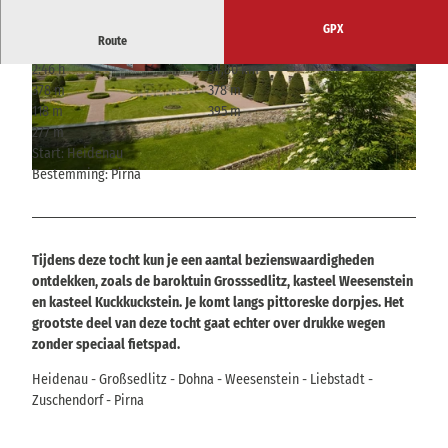
GPX
Route
2:46 h
34,80 km
© J. Höhnel, Tourismusverband Sächsische Sch
© Hans Fineart, Tourismusverband Sächsische
378 m
378 m
weiz
Schweiz
118 m
395 m
277 m
Start: Heidenau
Bestemming: Pirna
© Ernst Wrba, Ernst Wrba
Tijdens deze tocht kun je een aantal bezienswaardigheden
ontdekken, zoals de baroktuin Grosssedlitz, kasteel Weesenstein
en kasteel Kuckkuckstein. Je komt langs pittoreske dorpjes. Het
grootste deel van deze tocht gaat echter over drukke wegen
zonder speciaal fietspad.
Heidenau - Großsedlitz - Dohna - Weesenstein - Liebstadt -
Zuschendorf - Pirna