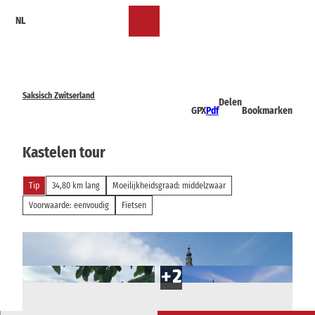
T
NL
o
Bookmark
Zoeken
Menu
c
lijst
o
n
t
e
Saksisch Zwitserland
Delen
n
GPX
Pdf
Bookmarken
t
Kastelen tour
Tip
34,80 km lang
Moeilijkheidsgraad: middelzwaar
Voorwaarde: eenvoudig
Fietsen